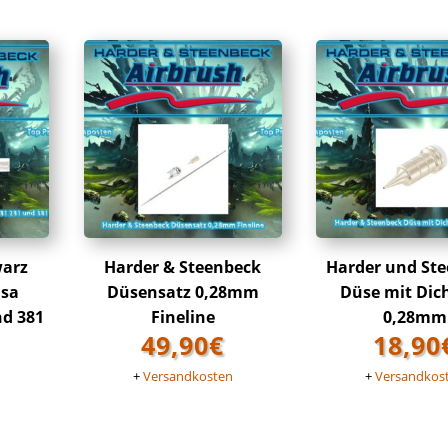
warz
Harder & Steenbeck
Harder und St
nsa
Düsensatz 0,28mm
Düse mit Dic
nd 381
Fineline
0,28mm
49,90
€
18,90
n
+
Versandkosten
+
Versandkos