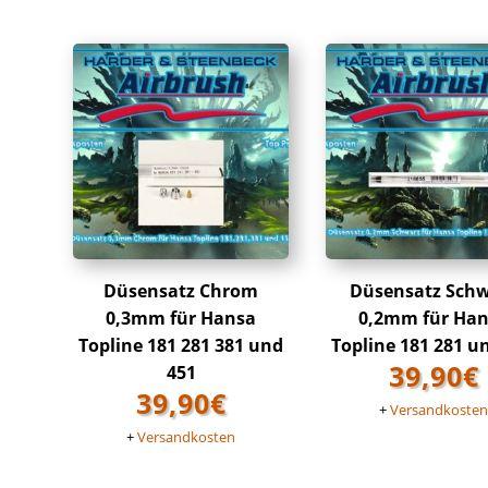
Düsensatz Chrom
Düsensatz Sch
0,3mm für Hansa
0,2mm für Ha
Topline 181 281 381 und
Topline 181 281 u
39,90
€
451
39,90
€
+
Versandkoste
+
Versandkosten