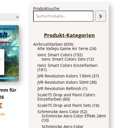
Produktsuche
Produkt-Kategorien
Airbrushfarben
(659)
Alte Vallejo Game Air Serie
(24)
Ionic Smart Colors
(192)
Ionic Smart Colors Sets
(12)
Ionic Smart Colors Einzelfarben
(181)
JVR Revolution Kolors 130ml
(37)
JVR Revolution Kolors 50ml
(38)
JVR Revolution Refinish
(1)
5mm für
Scale75 Drop and Paint Colors
24
Einzelfarben
(60)
€
Scale75 Drop and Paint Sets
(16)
Schmincke Aero Color
(52)
ten
Schmincke Aero Color Effekt 28ml
(10)
Schmincke Aero Color