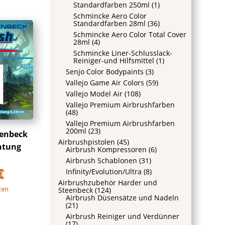
Standardfarben 250ml
(1)
Schmincke Aero Color
Standardfarben 28ml
(36)
Schmincke Aero Color Total Cover
28ml
(4)
Schmincke Liner-Schlusslack-
Reiniger-und Hilfsmittel
(1)
Senjo Color Bodypaints
(3)
Vallejo Game Air Colors
(59)
Vallejo Model Air
(108)
Vallejo Premium Airbrushfarben
(48)
Vallejo Premium Airbrushfarben
200ml
(23)
eenbeck
Airbrushpistolen
(45)
htung
Airbrush Kompressoren
(6)
Airbrush Schablonen
(31)
€
Infinity/Evolution/Ultra
(8)
Airbrushzubehör Harder und
ten
Steenbeck
(124)
Airbrush Düsensätze und Nadeln
(21)
Airbrush Reiniger und Verdünner
(17)