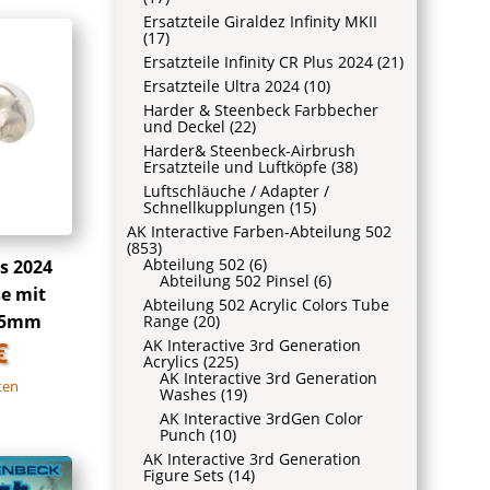
Ersatzteile Giraldez Infinity MKII
(17)
Ersatzteile Infinity CR Plus 2024
(21)
Ersatzteile Ultra 2024
(10)
Harder & Steenbeck Farbbecher
und Deckel
(22)
Harder& Steenbeck-Airbrush
Ersatzteile und Luftköpfe
(38)
Luftschläuche / Adapter /
Schnellkupplungen
(15)
AK Interactive Farben-Abteilung 502
(853)
Abteilung 502
(6)
us 2024
Abteilung 502 Pinsel
(6)
e mit
Abteilung 502 Acrylic Colors Tube
25mm
Range
(20)
€
AK Interactive 3rd Generation
Acrylics
(225)
AK Interactive 3rd Generation
ten
Washes
(19)
AK Interactive 3rdGen Color
Punch
(10)
AK Interactive 3rd Generation
Figure Sets
(14)