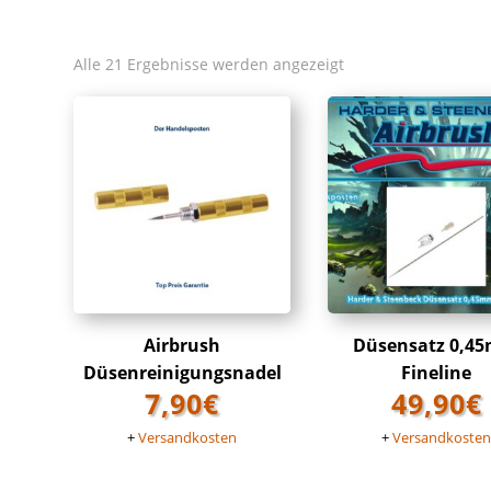
Alle 21 Ergebnisse werden angezeigt
Airbrush
Düsensatz 0,4
Düsenreinigungsnadel
Fineline
7,90
€
49,90
€
+
Versandkosten
+
Versandkoste