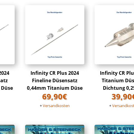
 2024
Infinity CR Plus 2024
Infinity CR Pl
satz
Fineline Düsensatz
Titanium Düs
 Düse
0,44mm Titanium Düse
Dichtung 0,
69,90
€
39,90
n
+
Versandkosten
+
Versandkos