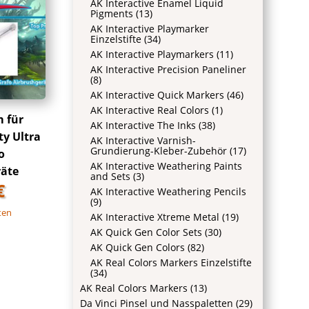
AK Interactive Enamel Liquid
Pigments
(13)
AK Interactive Playmarker
Einzelstifte
(34)
AK Interactive Playmarkers
(11)
AK Interactive Precision Paneliner
(8)
AK Interactive Quick Markers
(46)
AK Interactive Real Colors
(1)
 für
AK Interactive The Inks
(38)
ty Ultra
AK Interactive Varnish-
Grundierung-Kleber-Zubehör
(17)
o
AK Interactive Weathering Paints
räte
and Sets
(3)
€
AK Interactive Weathering Pencils
(9)
ten
AK Interactive Xtreme Metal
(19)
AK Quick Gen Color Sets
(30)
AK Quick Gen Colors
(82)
AK Real Colors Markers Einzelstifte
(34)
AK Real Colors Markers
(13)
Da Vinci Pinsel und Nasspaletten
(29)