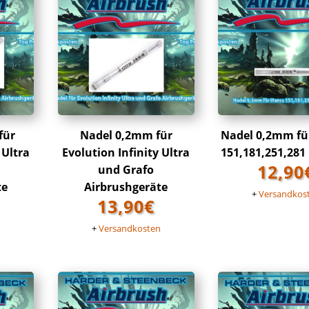
für
Nadel 0,2mm für
Nadel 0,2mm fü
 Ultra
Evolution Infinity Ultra
151,181,251,281
12,90
und Grafo
te
Airbrushgeräte
+
Versandkos
13,90
€
n
+
Versandkosten