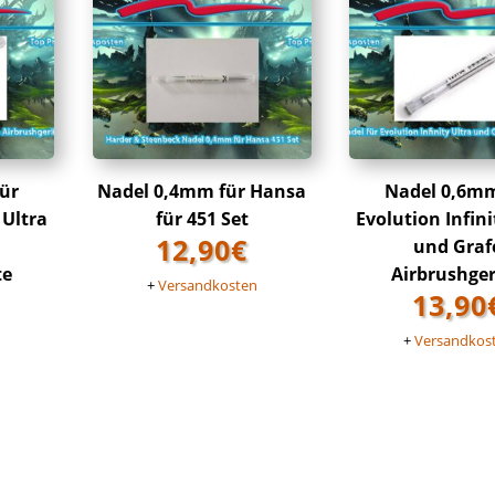
ür
Nadel 0,4mm für Hansa
Nadel 0,6mm
 Ultra
für 451 Set
Evolution Infini
12,90
€
und Graf
te
Airbrushge
+
Versandkosten
13,90
n
+
Versandkos