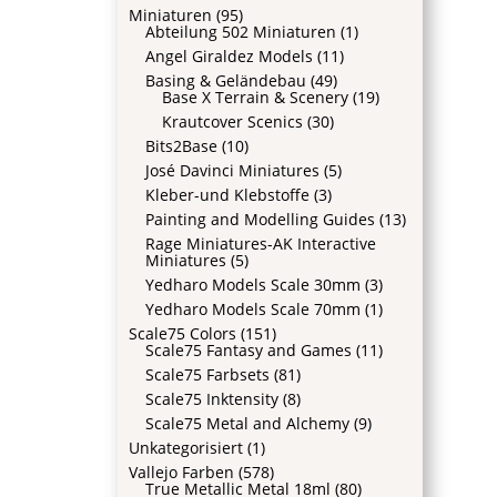
Miniaturen
(95)
Abteilung 502 Miniaturen
(1)
Angel Giraldez Models
(11)
Basing & Geländebau
(49)
Base X Terrain & Scenery
(19)
Krautcover Scenics
(30)
Bits2Base
(10)
José Davinci Miniatures
(5)
Kleber-und Klebstoffe
(3)
Painting and Modelling Guides
(13)
Rage Miniatures-AK Interactive
Miniatures
(5)
Yedharo Models Scale 30mm
(3)
Yedharo Models Scale 70mm
(1)
Scale75 Colors
(151)
Scale75 Fantasy and Games
(11)
Scale75 Farbsets
(81)
Scale75 Inktensity
(8)
Scale75 Metal and Alchemy
(9)
Unkategorisiert
(1)
Vallejo Farben
(578)
True Metallic Metal 18ml
(80)