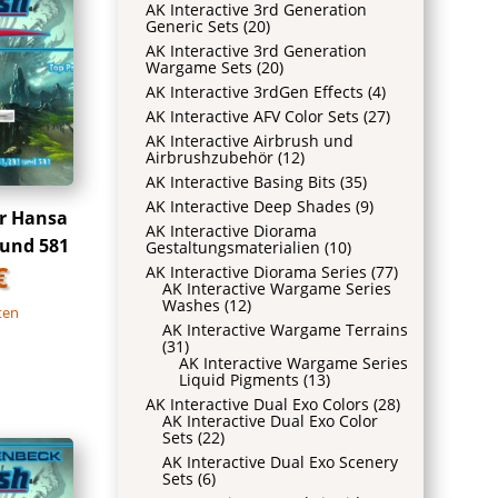
AK Interactive 3rd Generation
Generic Sets
(20)
AK Interactive 3rd Generation
Wargame Sets
(20)
AK Interactive 3rdGen Effects
(4)
AK Interactive AFV Color Sets
(27)
AK Interactive Airbrush und
Airbrushzubehör
(12)
AK Interactive Basing Bits
(35)
AK Interactive Deep Shades
(9)
r Hansa
AK Interactive Diorama
 und 581
Gestaltungsmaterialien
(10)
€
AK Interactive Diorama Series
(77)
AK Interactive Wargame Series
Washes
(12)
ten
AK Interactive Wargame Terrains
(31)
AK Interactive Wargame Series
Liquid Pigments
(13)
AK Interactive Dual Exo Colors
(28)
AK Interactive Dual Exo Color
Sets
(22)
AK Interactive Dual Exo Scenery
Sets
(6)