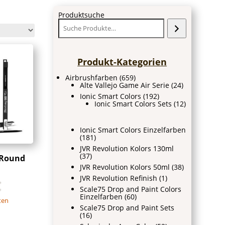
Produktsuche
Produkt-Kategorien
Airbrushfarben
(659)
Alte Vallejo Game Air Serie
(24)
Ionic Smart Colors
(192)
Ionic Smart Colors Sets
(12)
Ionic Smart Colors Einzelfarben
(181)
JVR Revolution Kolors 130ml
(37)
 Round
JVR Revolution Kolors 50ml
(38)
JVR Revolution Refinish
(1)
€
Scale75 Drop and Paint Colors
Einzelfarben
(60)
ten
Scale75 Drop and Paint Sets
(16)