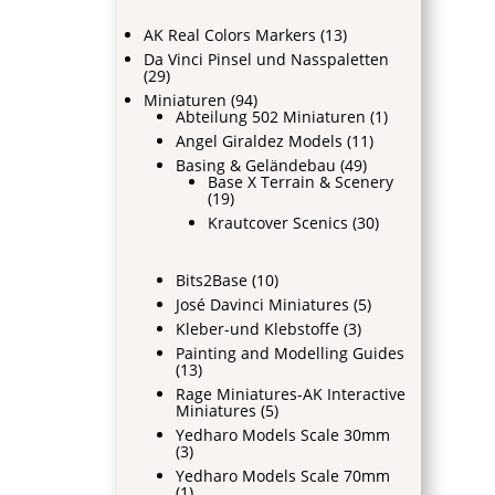
AK Real Colors Markers
(13)
Da Vinci Pinsel und Nasspaletten
(29)
Miniaturen
(94)
Abteilung 502 Miniaturen
(1)
Angel Giraldez Models
(11)
Basing & Geländebau
(49)
Base X Terrain & Scenery
(19)
Krautcover Scenics
(30)
Bits2Base
(10)
José Davinci Miniatures
(5)
Kleber-und Klebstoffe
(3)
Painting and Modelling Guides
(13)
Rage Miniatures-AK Interactive
Miniatures
(5)
Yedharo Models Scale 30mm
(3)
Yedharo Models Scale 70mm
(1)