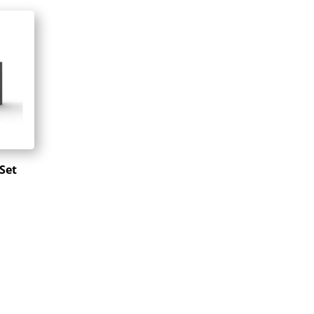
Set
n