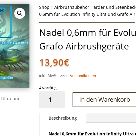
Shop
|
Airbrushzubehör Harder und Steenbec
0,6mm für Evolution Infinity Ultra und Grafo A
Nadel 0,6mm für Evolut
Grafo Airbrushgeräte
13,90
€
inkl. MwSt. zzgl.
Versandkosten
4 vorrätig
Nadel
In den Warenkorb
y Ultra und
0,6mm
für
Evolution
Beschreibung
Infinity
Ultra
Nadel 0,6mm für Evolution Infinity Ultra