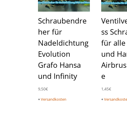
Schraubendre
Ventilv
her für
ss Sch
Nadeldichtung
für all
Evolution
und Ha
Grafo Hansa
Airbrus
und Infinity
e
9,50
€
1,45
€
+
Versandkosten
+
Versandkost