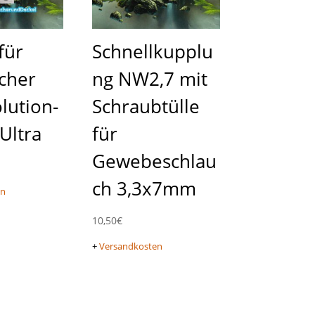
für
Schnellkupplu
cher
ng NW2,7 mit
lution-
Schraubtülle
-Ultra
für
Gewebeschlau
ch 3,3x7mm
en
10,50
€
+
Versandkosten