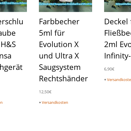
erschlu
Farbbecher
Deckel 
raube
5ml für
Fließbe
e H&S
Evolution X
2ml Evo
nsa
und Ultra X
Infinity
hgerät
Saugsystem
6,90
€
Rechtshänder
+
Versandkost
12,50
€
en
+
Versandkosten