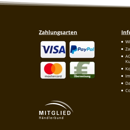
Zahlungsarten
In
Wi
Za
A
Ku
Ko
I
Da
Co