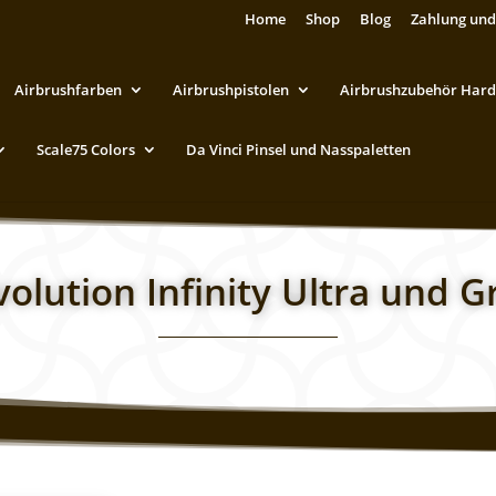
Home
Shop
Blog
Zahlung und
Airbrushfarben
Airbrushpistolen
Airbrushzubehör Hard
Scale75 Colors
Da Vinci Pinsel und Nasspaletten
olution Infinity Ultra und G