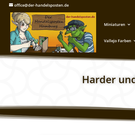
office@der-handelsposten.de
Miniaturen
Vallejo Farben
Harder un