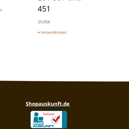
451
en
39,90
€
+
Versandkosten
Shopauskunft.de