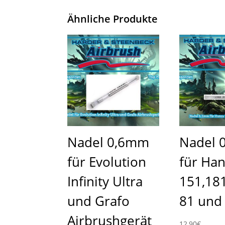
Ähnliche Produkte
Nadel 0,6mm
Nadel 
für Evolution
für Ha
Infinity Ultra
151,181
und Grafo
81 und
Airbrushgerät
12,90
€