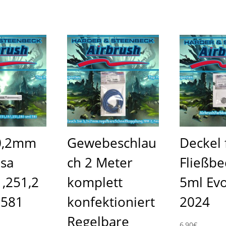
0,2mm
Gewebeschlau
Deckel 
nsa
ch 2 Meter
Fließbe
,251,2
komplett
5ml Evo
 581
konfektioniert
2024
Regelbare
6,90
€