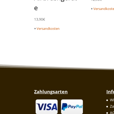
e
+
Versandkost
13,90
€
+
Versandkosten
Zahlungsarten
In
Wi
Za
A