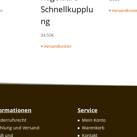
Schnellkupplu
en
+
Versandkost
ng
34,50
€
+
Versandkosten
formationen
Service
derrufsrecht
Mein Konto
hlung und Versand
Warenkorb
GB und
Kontakt