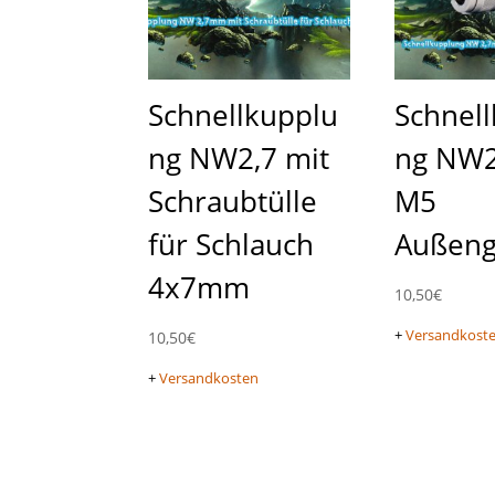
Schnellkupplu
Schnel
ng NW2,7 mit
ng NW2
Schraubtülle
M5
für Schlauch
Außen
4x7mm
10,50
€
+
Versandkost
10,50
€
+
Versandkosten