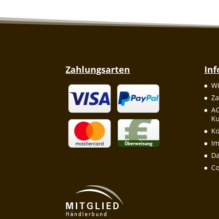
Zahlungsarten
In
Wi
Za
A
Ku
Ko
I
Da
Co