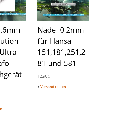
0,6mm
Nadel 0,2mm
lution
für Hansa
 Ultra
151,181,251,2
afo
81 und 581
hgerät
12,90
€
+
Versandkosten
en