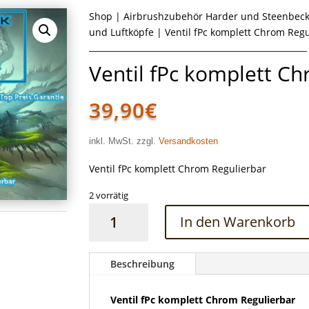
Shop
|
Airbrushzubehör Harder und Steenbec
und Luftköpfe
| Ventil fPc komplett Chrom Regu
Ventil fPc komplett C
39,90
€
inkl. MwSt. zzgl.
Versandkosten
Ventil fPc komplett Chrom Regulierbar
2 vorrätig
Ventil
In den Warenkorb
fPc
komplett
Chrom
Beschreibung
Regulierbar
Menge
Ventil fPc komplett Chrom Regulierbar