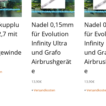
lkupplu
Nadel 0,15mm
Nadel 
,7 mit
für Evolution
für Evo
Infinity Ultra
Infinity
gewinde
und Grafo
und Gr
Airbrushgerät
Airbrus
e
e
en
13,90
€
13,90
€
+
Versandkosten
+
Versandkost