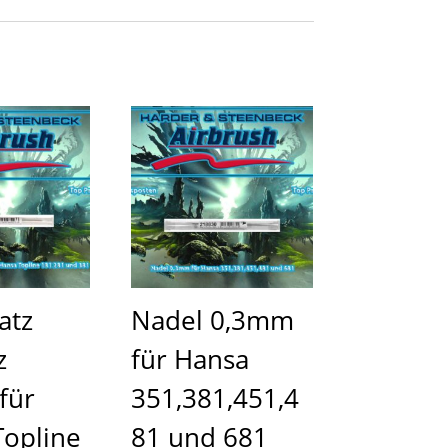
atz
Nadel 0,3mm
z
für Hansa
für
351,381,451,4
Topline
81 und 681