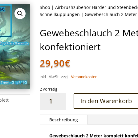
Shop
|
Airbrushzubehör Harder und Steenbec
Schnellkupplungen
| Gewebeschlauch 2 Meter k
Gewebeschlauch 2 Met
konfektioniert
29,90
€
inkl. MwSt. zzgl.
Versandkosten
2 vorrätig
Gewebeschlauch
In den Warenkorb
lett
2
Meter
komplett
Beschreibung
konfektioniert
Menge
Gewebeschlauch 2 Meter komplett konfek