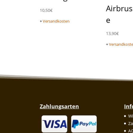
Airbrus
10,50
€
e
+
Versandkosten
13,90
€
+
Versandkost
Zahlungsarten
In
Wi
Za
A