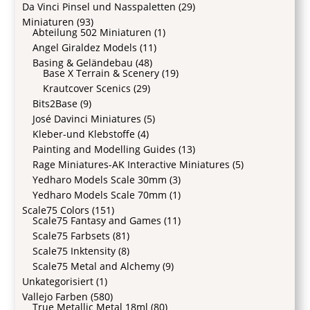
Da Vinci Pinsel und Nasspaletten
(29)
Miniaturen
(93)
Abteilung 502 Miniaturen
(1)
Angel Giraldez Models
(11)
Basing & Geländebau
(48)
Base X Terrain & Scenery
(19)
Krautcover Scenics
(29)
Bits2Base
(9)
José Davinci Miniatures
(5)
Kleber-und Klebstoffe
(4)
Painting and Modelling Guides
(13)
Rage Miniatures-AK Interactive Miniatures
(5)
Yedharo Models Scale 30mm
(3)
Yedharo Models Scale 70mm
(1)
Scale75 Colors
(151)
Scale75 Fantasy and Games
(11)
Scale75 Farbsets
(81)
Scale75 Inktensity
(8)
Scale75 Metal and Alchemy
(9)
Unkategorisiert
(1)
Vallejo Farben
(580)
True Metallic Metal 18ml
(80)