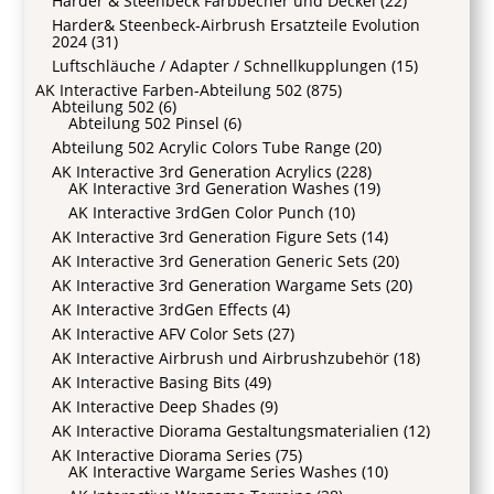
Harder & Steenbeck Farbbecher und Deckel
(22)
Harder& Steenbeck-Airbrush Ersatzteile Evolution
2024
(31)
Luftschläuche / Adapter / Schnellkupplungen
(15)
AK Interactive Farben-Abteilung 502
(875)
Abteilung 502
(6)
Abteilung 502 Pinsel
(6)
Abteilung 502 Acrylic Colors Tube Range
(20)
AK Interactive 3rd Generation Acrylics
(228)
AK Interactive 3rd Generation Washes
(19)
AK Interactive 3rdGen Color Punch
(10)
AK Interactive 3rd Generation Figure Sets
(14)
AK Interactive 3rd Generation Generic Sets
(20)
AK Interactive 3rd Generation Wargame Sets
(20)
AK Interactive 3rdGen Effects
(4)
AK Interactive AFV Color Sets
(27)
AK Interactive Airbrush und Airbrushzubehör
(18)
AK Interactive Basing Bits
(49)
AK Interactive Deep Shades
(9)
AK Interactive Diorama Gestaltungsmaterialien
(12)
AK Interactive Diorama Series
(75)
AK Interactive Wargame Series Washes
(10)