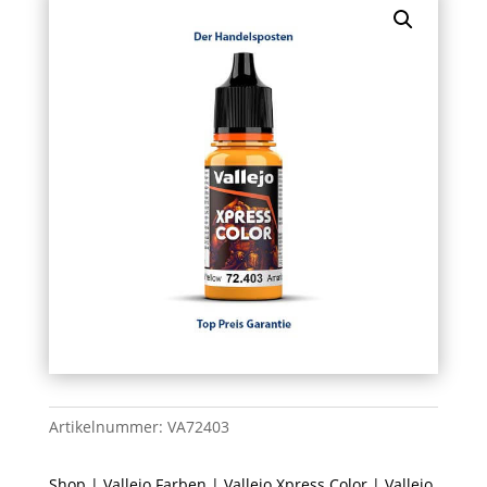
Artikelnummer:
VA72403
Shop
|
Vallejo Farben
|
Vallejo Xpress Color
| Vallejo