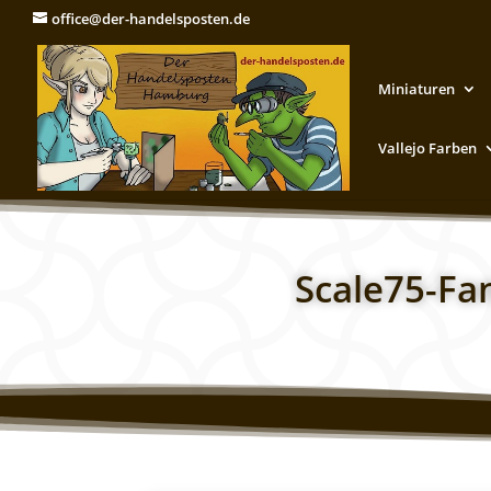
office@der-handelsposten.de
Miniaturen
Vallejo Farben
Scale75-Fa