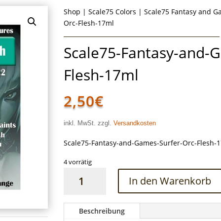
Shop
|
Scale75 Colors
|
Scale75 Fantasy and 
Orc-Flesh-17ml
Scale75-Fantasy-and-G
Flesh-17ml
2,50
€
inkl. MwSt. zzgl.
Versandkosten
Scale75-Fantasy-and-Games-Surfer-Orc-Flesh-
4 vorrätig
Scale75-
In den Warenkorb
Fantasy-
and-
Games-
Beschreibung
Surfer-