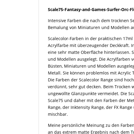
Orc-
Scale75-Fantasy-and-Games-Surfer-Orc-F
Flesh-
17ml
Intensive Farben die nach dem trocknen Se
Menge
Bemalung von Miniaturen und Modellen au
Scalecolor-Farben in der praktischen 17ml
Acrylfarbe mit überzeugender Deckkraft. 
eine sehr matte Oberfläche hinterlassen. 
und Modellen ausgelegt. Die Acrylfarben v
Büsten, Miniaturen und Modellen ausgeleg
Metall. Sie können problemlos mit Acryli
Die Farben der Scalecolor Range sind hoch
verdünnt, sehr gut decken. Beim Trocken 
ungewollte Glanzpunkte vermeidet. Die Sca
Scale75 und daher mit den Farben der Me
Range, der Inktensity Range, der FX Range
mischbar.
Meine persönliche Meinung zu den Farben
an das extrem matte Ergebnis nach dem T