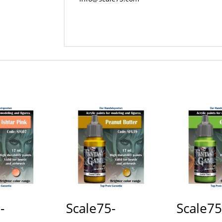
-
Scale75-
Scale75