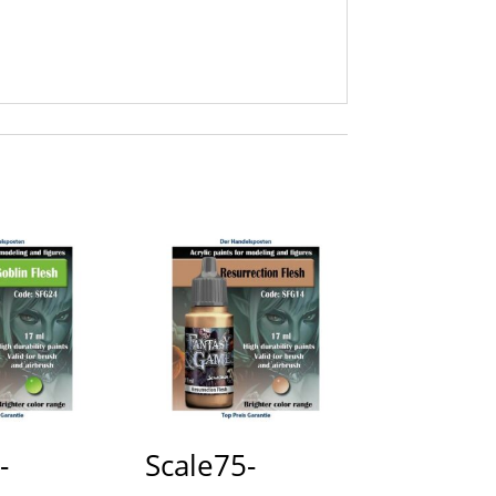
-
Scale75-