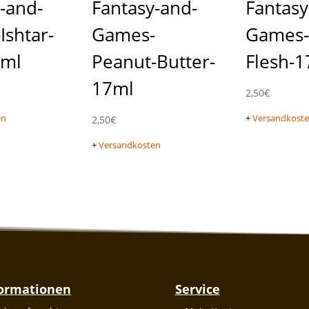
-and-
Fantasy-and-
Fantasy
Ishtar-
Games-
Games-
7ml
Peanut-Butter-
Flesh-
17ml
2,50
€
en
+
Versandkost
2,50
€
+
Versandkosten
formationen
Service