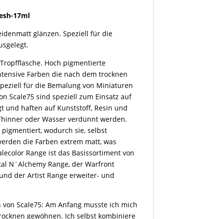
lesh-17ml
idenmatt glänzen. Speziell für die
sgelegt.
 Tropfflasche. Hoch pigmentierte
Intensive Farben die nach dem trocknen
Speziell für die Bemalung von Miniaturen
on Scale75 sind speziell zum Einsatz auf
t und haften auf Kunststoff, Resin und
c Thinner oder Wasser verdünnt werden.
 pigmentiert, wodurch sie, selbst
werden die Farben extrem matt, was
lecolor Range ist das Basissortiment von
tal N´Alchemy Range, der Warfront
 und der Artist Range erweiter- und
 von Scale75: Am Anfang musste ich mich
rocknen gewöhnen. Ich selbst kombiniere