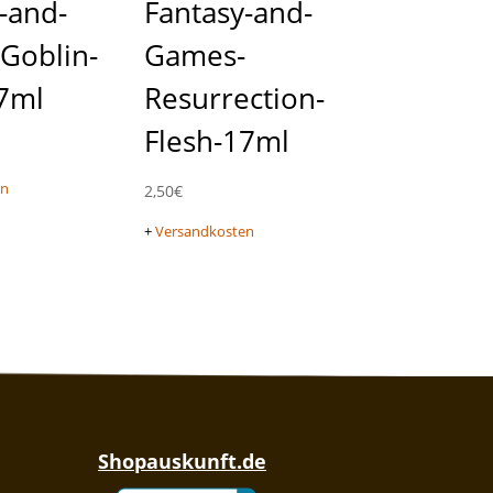
-and-
Fantasy-and-
Goblin-
Games-
17ml
Resurrection-
Flesh-17ml
en
2,50
€
+
Versandkosten
Shopauskunft.de