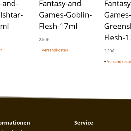
-and-
Fantasy-and-
Fantasy
Ishtar-
Games-Goblin-
Games-
7ml
Flesh-17ml
Greens
Flesh-
2,50
€
en
+
Versandkosten
2,50
€
+
Versandkost
formationen
Service