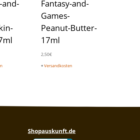
-and-
Fantasy-and-
Games-
kin-
Peanut-Butter-
17ml
17ml
2,50
€
en
+
Versandkosten
Shopauskunft.de