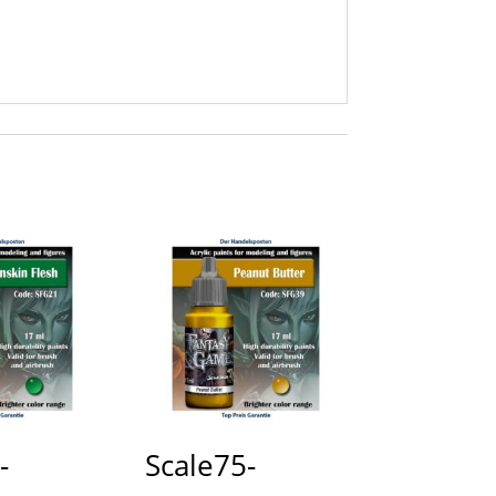
-
Scale75-