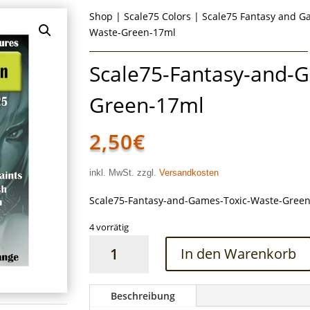
Shop
|
Scale75 Colors
|
Scale75 Fantasy and 
Waste-Green-17ml
Scale75-Fantasy-and-
Green-17ml
2,50
€
inkl. MwSt. zzgl.
Versandkosten
Scale75-Fantasy-and-Games-Toxic-Waste-Gree
4 vorrätig
Scale75-
In den Warenkorb
Fantasy-
and-
Games-
Beschreibung
Toxic-