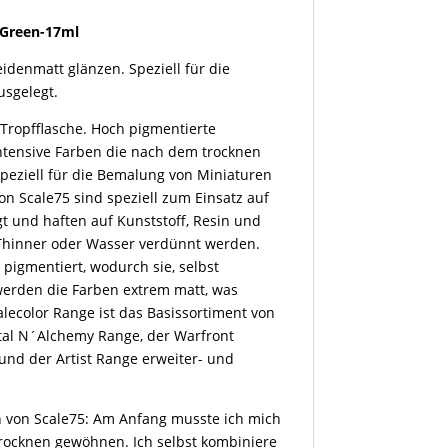
-Green-17ml
idenmatt glänzen. Speziell für die
sgelegt.
 Tropfflasche. Hoch pigmentierte
Intensive Farben die nach dem trocknen
Speziell für die Bemalung von Miniaturen
on Scale75 sind speziell zum Einsatz auf
t und haften auf Kunststoff, Resin und
c Thinner oder Wasser verdünnt werden.
 pigmentiert, wodurch sie, selbst
werden die Farben extrem matt, was
lecolor Range ist das Basissortiment von
tal N´Alchemy Range, der Warfront
 und der Artist Range erweiter- und
 von Scale75: Am Anfang musste ich mich
rocknen gewöhnen. Ich selbst kombiniere