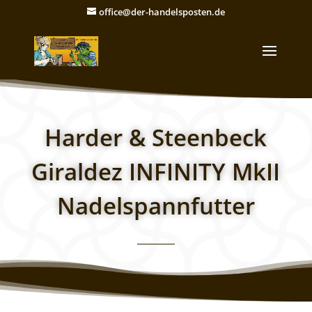
office@der-handelsposten.de
Harder & Steenbeck
Giraldez INFINITY MkII
Nadelspannfutter