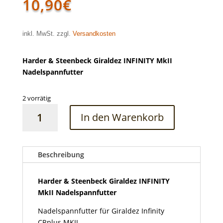
10,90
€
inkl. MwSt. zzgl.
Versandkosten
Harder & Steenbeck Giraldez INFINITY MkII
Nadelspannfutter
2 vorrätig
Harder
In den Warenkorb
&
Steenbeck
Giraldez
INFINITY
Beschreibung
MkII
Nadelspannfutter
Harder & Steenbeck Giraldez INFINITY
Menge
MkII Nadelspannfutter
Nadelspannfutter für Giraldez Infinity
CRplus MKII.