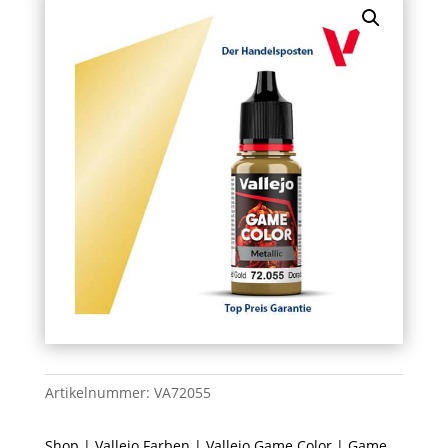
Artikelnummer:
VA72055
Shop
|
Vallejo Farben
|
Vallejo Game Color
|
Game