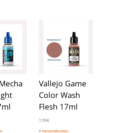
 Mecha
Vallejo Game
ight
Color Wash
7ml
Flesh 17ml
1,95
€
en
+
Versandkosten