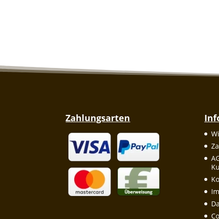
Zahlungsarten
In
Wi
Za
A
Ku
Ko
I
Da
Co