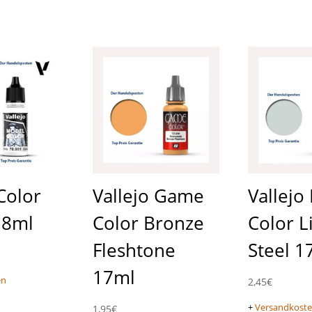
Color
Vallejo Game
Vallejo
18ml
Color Bronze
Color L
Fleshtone
Steel 1
17ml
en
2,45
€
+
Versandkost
1,95
€