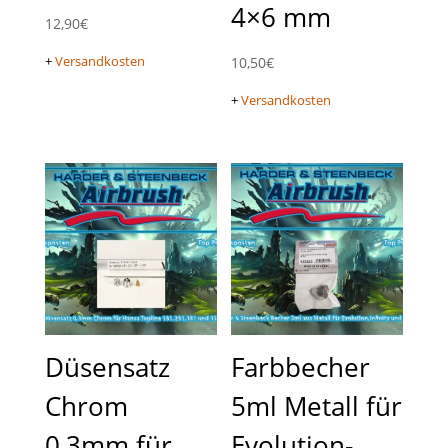
4×6 mm
12,90
€
+
Versandkosten
10,50
€
+
Versandkosten
Düsensatz
Farbbecher
Chrom
5ml Metall für
0,3mm für
Evolution-