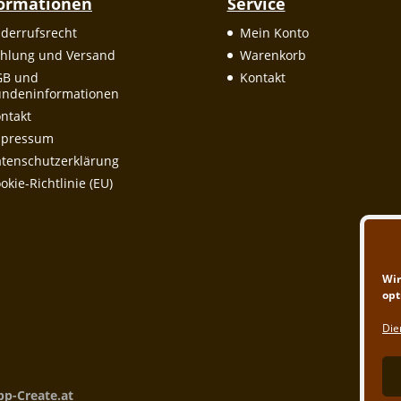
formationen
Service
derrufsrecht
Mein Konto
hlung und Versand
Warenkorb
GB und
Kontakt
ndeninformationen
ntakt
mpressum
tenschutzerklärung
okie-Richtlinie (EU)
Wir
opt
Die
pp-Create.at