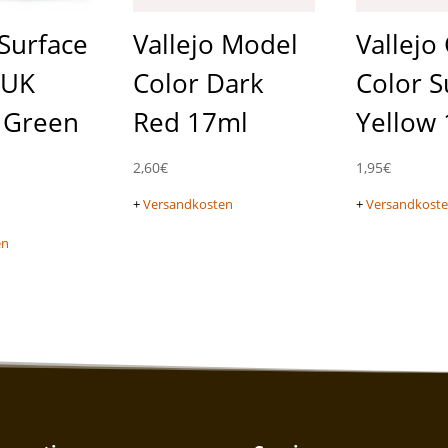
 Surface
Vallejo Model
Vallej
 UK
Color Dark
Color S
 Green
Red 17ml
Yellow
2,60
€
1,95
€
+
Versandkosten
+
Versandkost
en