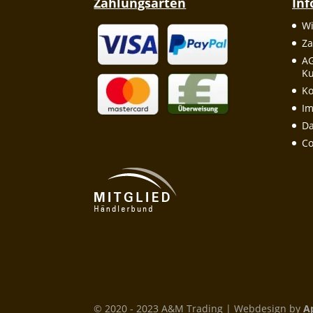
Zahlungsarten
In
Wi
Za
A
Ku
Ko
I
Da
Co
© 2020 - 2023 A&M Trading | Webdesign by
A