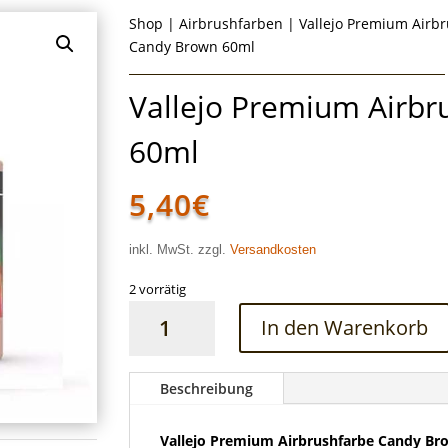
Shop
|
Airbrushfarben
|
Vallejo Premium Airb
Candy Brown 60ml
Vallejo Premium Airb
60ml
5,40
€
inkl. MwSt. zzgl.
Versandkosten
2 vorrätig
Vallejo
In den Warenkorb
Premium
Airbrushfarbe
Candy
Beschreibung
Brown
60ml
Vallejo Premium Airbrushfarbe Candy Br