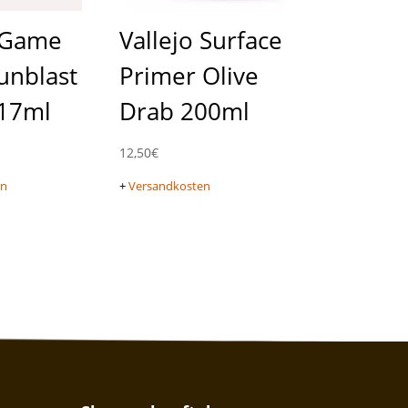
o Game
Vallejo Surface
unblast
Primer Olive
 17ml
Drab 200ml
12,50
€
en
+
Versandkosten