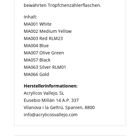
Menge
bewährten Tröpfchenzählerflaschen.
Inhalt:
MA001 White
MA002 Medium Yellow
MA003 Red RLM23
MA004 Blue
MA007 Olive Green
MA057 Black
MA063 Silver RLM01
MA066 Gold
Herstellerinformationen:
Acrylicos Vallejo, SL
Eusebio Millán 14 A.P. 337
Vilanova i la Geltrú, Spanien, 8800
info@acrylicosvallejo.com