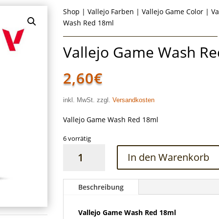
Shop
|
Vallejo Farben
|
Vallejo Game Color
|
Va
Wash Red 18ml
Vallejo Game Wash Re
2,60
€
inkl. MwSt. zzgl.
Versandkosten
Vallejo Game Wash Red 18ml
6 vorrätig
Vallejo
In den Warenkorb
Game
Wash
Red
Beschreibung
18ml
Menge
Vallejo Game Wash Red 18ml