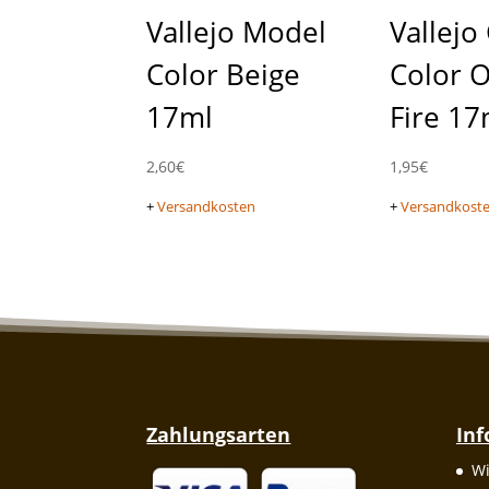
Vallejo Model
Vallej
Color Beige
Color 
17ml
Fire 17
2,60
€
1,95
€
+
Versandkosten
+
Versandkost
Zahlungsarten
In
Wi