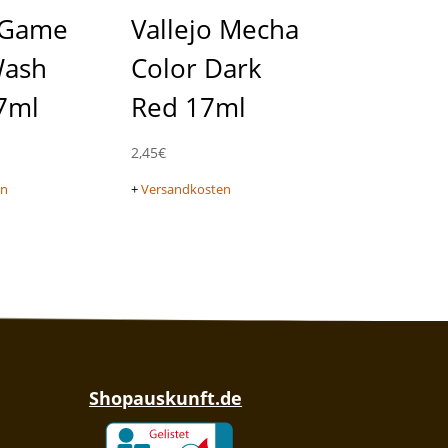
o Game
Vallejo Mecha
Wash
Color Dark
7ml
Red 17ml
2,45
€
en
+
Versandkosten
Shopauskunft.de