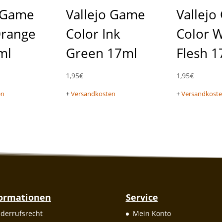
o Game
Vallejo Game
Vallej
Orange
Color Ink
Color 
ml
Green 17ml
Flesh 1
1,95
€
1,95
€
en
+
Versandkosten
+
Versandkost
formationen
Service
derrufsrecht
Mein Konto