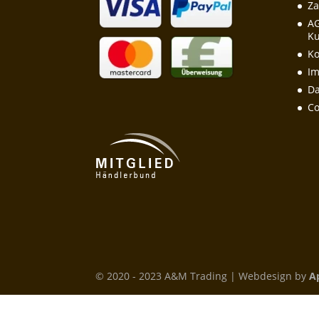
Za
A
Ku
Ko
I
Da
Co
© 2020 - 2023 A&M Trading | Webdesign by
A