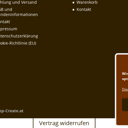
hlung und Versand
Warenkorb
GB und
Kontakt
ndeninformationen
ntakt
mpressum
tenschutzerklärung
okie-Richtlinie (EU)
Wir
opt
Die
pp-Create.at
Vertrag widerrufen