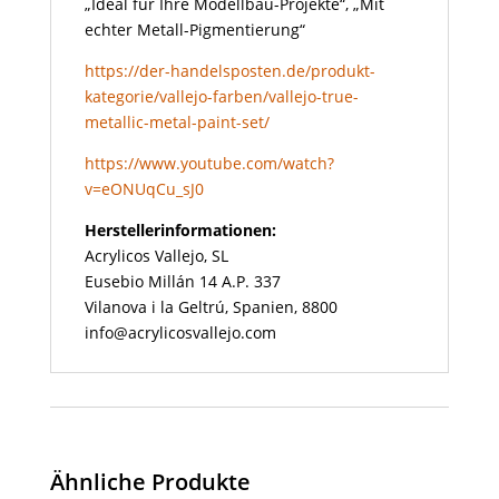
„Ideal für Ihre Modellbau-Projekte“, „Mit
echter Metall-Pigmentierung“
https://der-handelsposten.de/produkt-
kategorie/vallejo-farben/vallejo-true-
metallic-metal-paint-set/
https://www.youtube.com/watch?
v=eONUqCu_sJ0
Herstellerinformationen:
Acrylicos Vallejo, SL
Eusebio Millán 14 A.P. 337
Vilanova i la Geltrú, Spanien, 8800
info@acrylicosvallejo.com
Ähnliche Produkte