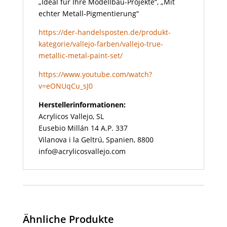
„Ideal für Ihre Modellbau-Projekte“, „Mit
echter Metall-Pigmentierung“
https://der-handelsposten.de/produkt-
kategorie/vallejo-farben/vallejo-true-
metallic-metal-paint-set/
https://www.youtube.com/watch?
v=eONUqCu_sJ0
Herstellerinformationen:
Acrylicos Vallejo, SL
Eusebio Millán 14 A.P. 337
Vilanova i la Geltrú, Spanien, 8800
info@acrylicosvallejo.com
Ähnliche Produkte