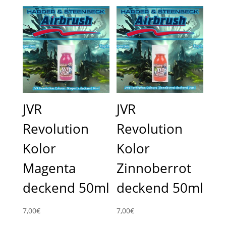
JVR
JVR
Revolution
Revolution
Kolor
Kolor
Magenta
Zinnoberrot
deckend 50ml
deckend 50ml
7,00
€
7,00
€