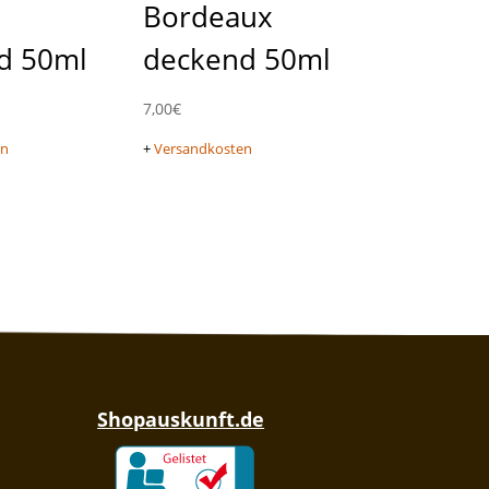
Bordeaux
d 50ml
deckend 50ml
7,00
€
en
+
Versandkosten
Shopauskunft.de