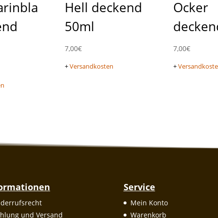
arinbla
Hell deckend
Ocker
end
50ml
decken
7,00
€
7,00
€
+
Versandkosten
+
Versandkost
en
formationen
Service
derrufsrecht
Mein Konto
hlung und Versand
Warenkorb