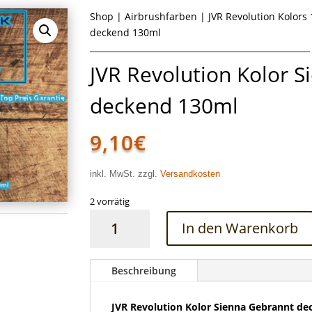
Shop
|
Airbrushfarben
|
JVR Revolution Kolors
deckend 130ml
JVR Revolution Kolor 
deckend 130ml
9,10
€
inkl. MwSt. zzgl.
Versandkosten
2 vorrätig
JVR
In den Warenkorb
Revolution
Kolor
Sienna
Beschreibung
Gebrannt
deckend
JVR Revolution Kolor Sienna Gebrannt de