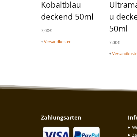
Kobaltblau
Ultram
deckend 50ml
u deck
50ml
7,00
€
+
Versandkosten
7,00
€
+
Versandkost
Zahlungsarten
In
Wi
Za