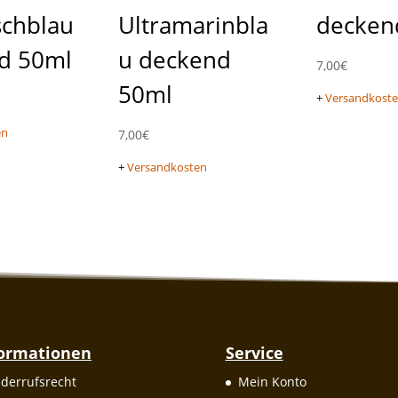
schblau
Ultramarinbla
decken
d 50ml
u deckend
7,00
€
50ml
+
Versandkost
en
7,00
€
+
Versandkosten
formationen
Service
derrufsrecht
Mein Konto