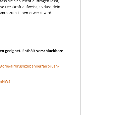
dass sie sich leicht auftragen lässt,
ose Deckkraft aufweist, so dass dein
lismus zum Leben erweckt wird.
en geeignet. Enthält verschluckbare
egorie/airbrushzubehoer/airbrush-
f4nNW4