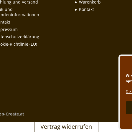
hlung und Versand
Warenkorb
GB und
Kontakt
ndeninformationen
ntakt
mpressum
tenschutzerklärung
okie-Richtlinie (EU)
Wir
opt
Die
pp-Create.at
Vertrag widerrufen