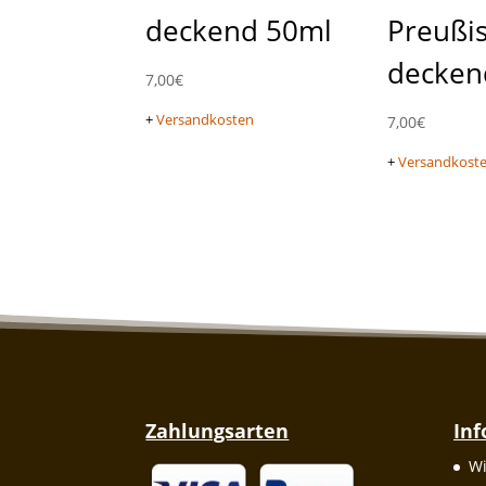
deckend 50ml
Preußi
decken
7,00
€
+
Versandkosten
7,00
€
+
Versandkost
Zahlungsarten
In
Wi