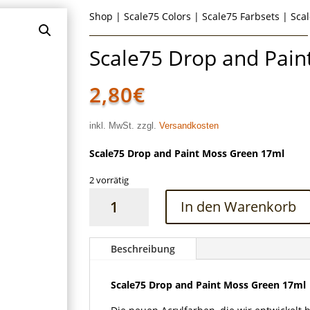
Shop
|
Scale75 Colors
|
Scale75 Farbsets
| Sca
Scale75 Drop and Pai
2,80
€
inkl. MwSt. zzgl.
Versandkosten
Scale75 Drop and Paint Moss Green 17ml
2 vorrätig
Scale75
In den Warenkorb
Drop
and
Paint
Beschreibung
Moss
Green
Scale75 Drop and Paint Moss Green 17ml
17ml
Menge