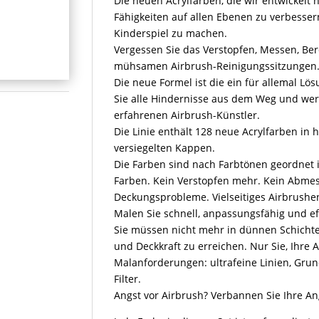
Die neuen Acrylfarben, die wir entwickelt
Fähigkeiten auf allen Ebenen zu verbesse
Kinderspiel zu machen.
Vergessen Sie das Verstopfen, Messen, Be
mühsamen Airbrush-Reinigungssitzungen
Die neue Formel ist die ein für allemal L
Sie alle Hindernisse aus dem Weg und we
erfahrenen Airbrush-Künstler.
Die Linie enthält 128 neue Acrylfarben in
versiegelten Kappen.
Die Farben sind nach Farbtönen geordnet i
Farben. Kein Verstopfen mehr. Kein Abme
Deckungsprobleme. Vielseitiges Airbrushen
Malen Sie schnell, anpassungsfähig und eff
Sie müssen nicht mehr in dünnen Schicht
und Deckkraft zu erreichen. Nur Sie, Ihre A
Malanforderungen: ultrafeine Linien, Gru
Filter.
Angst vor Airbrush? Verbannen Sie Ihre Ang