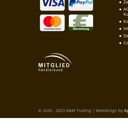
Za
A
Ku
Ko
I
Da
Co
© 2020 - 2023 A&M Trading | Webdesign by
A