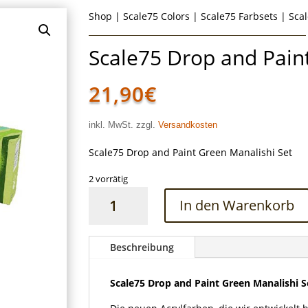
Shop
|
Scale75 Colors
|
Scale75 Farbsets
| Scal
Scale75 Drop and Pain
21,90
€
inkl. MwSt. zzgl.
Versandkosten
Scale75 Drop and Paint Green Manalishi Set
2 vorrätig
Scale75
In den Warenkorb
Drop
and
Paint
Beschreibung
Green
Manalishi
Scale75 Drop and Paint Green Manalishi S
Set
Menge