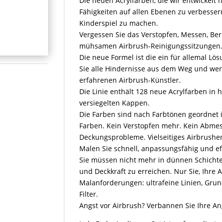
Die neuen Acrylfarben, die wir entwickelt
Fähigkeiten auf allen Ebenen zu verbesse
Kinderspiel zu machen.
Vergessen Sie das Verstopfen, Messen, Be
mühsamen Airbrush-Reinigungssitzungen
Die neue Formel ist die ein für allemal L
Sie alle Hindernisse aus dem Weg und we
erfahrenen Airbrush-Künstler.
Die Linie enthält 128 neue Acrylfarben in
versiegelten Kappen.
Die Farben sind nach Farbtönen geordnet i
Farben. Kein Verstopfen mehr. Kein Abme
Deckungsprobleme. Vielseitiges Airbrushen
Malen Sie schnell, anpassungsfähig und eff
Sie müssen nicht mehr in dünnen Schicht
und Deckkraft zu erreichen. Nur Sie, Ihre A
Malanforderungen: ultrafeine Linien, Gru
Filter.
Angst vor Airbrush? Verbannen Sie Ihre Ang