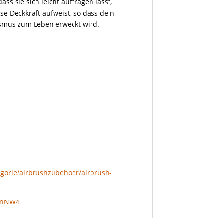
dass sie sich leicht auftragen lässt,
ose Deckkraft aufweist, so dass dein
lismus zum Leben erweckt wird.
egorie/airbrushzubehoer/airbrush-
f4nNW4