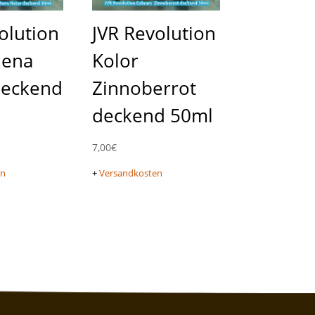
olution
JVR Revolution
iena
Kolor
deckend
Zinnoberrot
deckend 50ml
7,00
€
en
+
Versandkosten