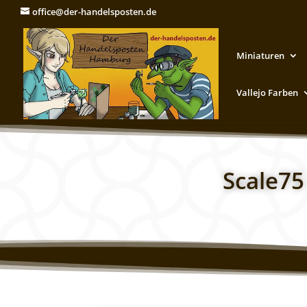
office@der-handelsposten.de
Miniaturen
Vallejo Farben
Scale75