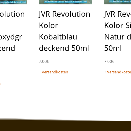
olution
JVR Revolution
JVR Rev
Kolor
Kolor S
oxydgr
Kobaltblau
Natur 
kend
deckend 50ml
50ml
7,00
€
7,00
€
+
Versandkosten
+
Versandkost
en