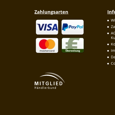
Zahlungsarten
In
Wi
Za
A
Ku
Ko
I
Da
Co