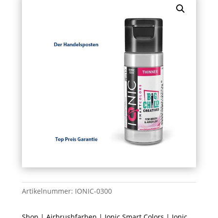
Artikelnummer:
IONIC-0300
Shop
|
Airbrushfarben
|
Ionic Smart Colors
|
Ionic