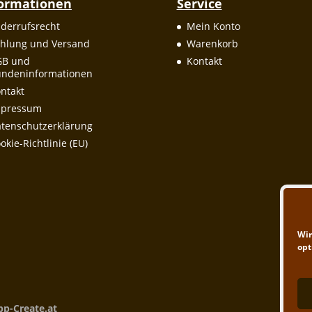
formationen
Service
derrufsrecht
Mein Konto
hlung und Versand
Warenkorb
GB und
Kontakt
ndeninformationen
ntakt
mpressum
tenschutzerklärung
okie-Richtlinie (EU)
Wir
opt
pp-Create.at