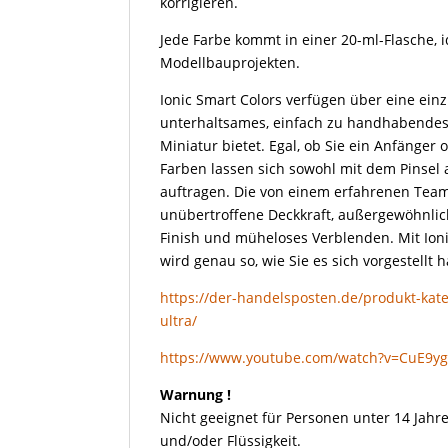
korrigieren.
Jede Farbe kommt in einer 20-ml-Flasche, i
Modellbauprojekten.
Ionic Smart Colors verfügen über eine einz
unterhaltsames, einfach zu handhabendes 
Miniatur bietet. Egal, ob Sie ein Anfänger 
Farben lassen sich sowohl mit dem Pinsel 
auftragen. Die von einem erfahrenen Team
unübertroffene Deckkraft, außergewöhnliche
Finish und müheloses Verblenden. Mit Ioni
wird genau so, wie Sie es sich vorgestellt 
https://der-handelsposten.de/produkt-kateg
ultra/
https://www.youtube.com/watch?v=CuE9y
Warnung !
Nicht geeignet für Personen unter 14 Jahre
und/oder Flüssigkeit.