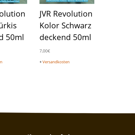
olution
JVR Revolution
ürkis
Kolor Schwarz
d 50ml
deckend 50ml
7,00
€
en
+
Versandkosten