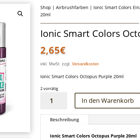
Shop
|
Airbrushfarben
|
Ionic Smart Colors Ei
20ml
Ionic Smart Colors Oc
2,65
€
inkl. MwSt. zzgl.
Versandkosten
Ionic Smart Colors Octopus Purple 20ml
2 vorrätig
Ionic
In den Warenkorb
Smart
Colors
Octopus
Beschreibung
Purple
20ml
Ionic Smart Colors Octopus Purple 20ml
Menge