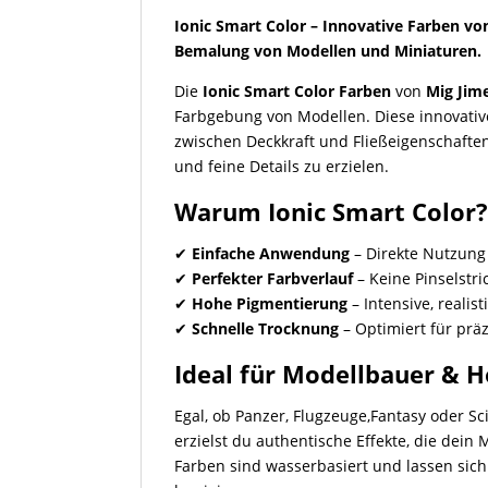
Ionic Smart Color – Innovative Farben von
Bemalung von Modellen und Miniaturen.
Die
Ionic Smart Color Farben
von
Mig Jim
Farbgebung von Modellen. Diese innovativ
zwischen Deckkraft und Fließeigenschafte
und feine Details zu erzielen.
Warum Ionic Smart Color
✔
Einfache Anwendung
– Direkte Nutzung
✔
Perfekter Farbverlauf
– Keine Pinselstr
✔
Hohe Pigmentierung
– Intensive, realis
✔
Schnelle Trocknung
– Optimiert für prä
Ideal für Modellbauer & 
Egal, ob Panzer, Flugzeuge,Fantasy oder Sc
erzielst du authentische Effekte, die dein 
Farben sind wasserbasiert und lassen si