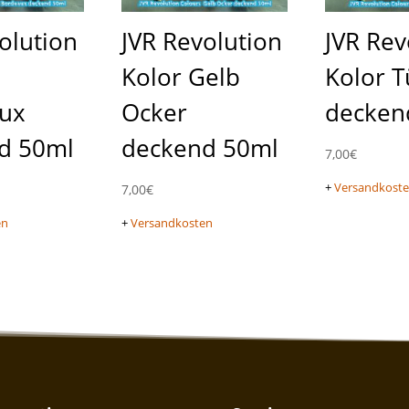
olution
JVR Revolution
JVR Rev
Kolor Gelb
Kolor T
ux
Ocker
decken
d 50ml
deckend 50ml
7,00
€
+
Versandkost
7,00
€
en
+
Versandkosten