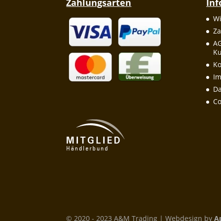
Zahlungsarten
In
Wi
Za
A
Ku
Ko
I
Da
Co
© 2020 - 2023 A&M Trading | Webdesign by
A