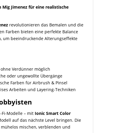
 Mig Jimenez für eine realistische
enez
revolutionieren das Bemalen und die
en Farben bieten eine perfekte Balance
n, um beeindruckende Alterungseffekte
?
 ohne Verdünner möglich
iche oder ungewollte Übergänge
tische Farben für Airbrush & Pinsel
zises Arbeiten und Layering-Techniken
Hobbyisten
i-Fi-Modelle – mit
Ionic Smart Color
Modell auf das nächste Level bringen. Die
ch mühelos mischen, verblenden und