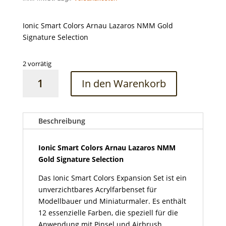
Ionic Smart Colors Arnau Lazaros NMM Gold
Signature Selection
2 vorrätig
Ionic
In den Warenkorb
Smart
Colors
Arnau
Lazaros
Beschreibung
NMM
Gold
Ionic Smart Colors Arnau Lazaros NMM
Signature
Gold Signature Selection
Selection
Das Ionic Smart Colors Expansion Set ist ein
Menge
unverzichtbares Acrylfarbenset für
Modellbauer und Miniaturmaler. Es enthält
12 essenzielle Farben, die speziell für die
Anwendung mit Pinsel und Airbrush