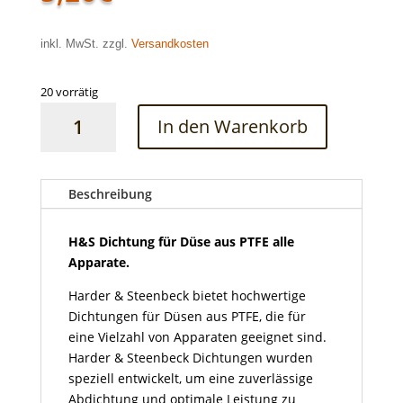
inkl. MwSt. zzgl.
Versandkosten
20 vorrätig
H&S
In den Warenkorb
Dichtung
für
Düse
aus
Beschreibung
PTFE
alle
H&S Dichtung für Düse aus PTFE alle
Apparate
Apparate.
Menge
Harder & Steenbeck bietet hochwertige
Dichtungen für Düsen aus PTFE, die für
eine Vielzahl von Apparaten geeignet sind.
Harder & Steenbeck Dichtungen wurden
speziell entwickelt, um eine zuverlässige
Abdichtung und optimale Leistung zu