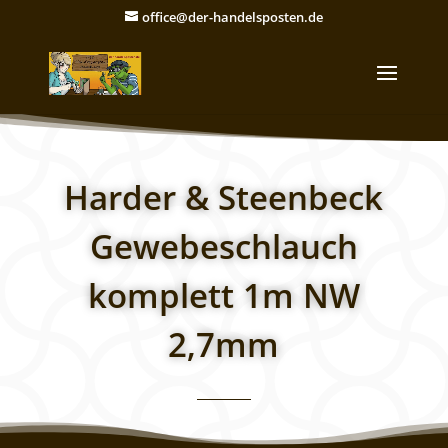
office@der-handelsposten.de
Harder & Steenbeck
Gewebeschlauch
komplett 1m NW
2,7mm