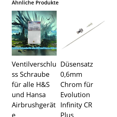
Ähnliche Produkte
Ventilverschlu
Düsensatz
ss Schraube
0,6mm
für alle H&S
Chrom für
und Hansa
Evolution
Airbrushgerät
Infinity CR
e
Plus