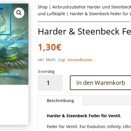
Shop
|
Airbrushzubehör Harder und Steenbec
und Luftköpfe
| Harder & Steenbeck Feder für V
Harder & Steenbeck Fed
1,30
€
inkl. MwSt. zzgl.
Versandkosten
3 vorrätig
Harder
In den Warenkorb
&
Steenbeck
Feder
Beschreibung
für
Ventil
Harder & Steenbeck Feder für Ventil.
Menge
Feder für Ventil. Für Evolution, Infinity, Ul