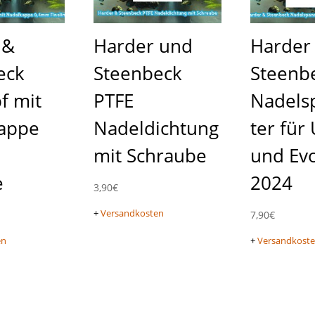
 &
Harder und
Harder
eck
Steenbeck
Steenb
f mit
PTFE
Nadels
appe
Nadeldichtung
ter für 
mit Schraube
und Evo
e
2024
3,90
€
+
Versandkosten
7,90
€
en
+
Versandkost