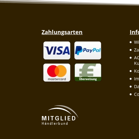
Zahlungsarten
In
Wi
Za
A
Ku
Ko
I
Da
Co