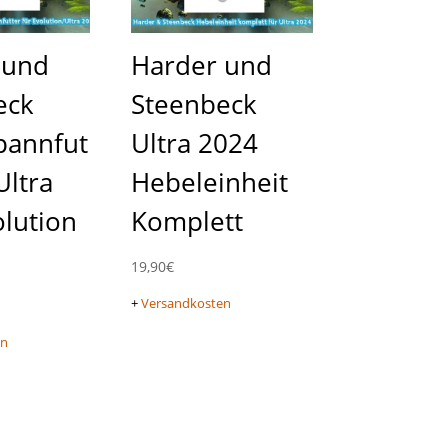
 und
Harder und
eck
Steenbeck
pannfut
Ultra 2024
Ultra
Hebeleinheit
lution
Komplett
19,90
€
+
Versandkosten
en