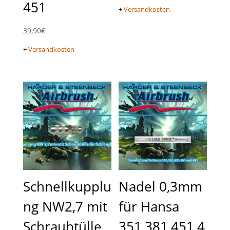
451
+
Versandkosten
39,90
€
+
Versandkosten
Schnellkupplu
Nadel 0,3mm
ng NW2,7 mit
für Hansa
Schraubtülle
351,381,451,4