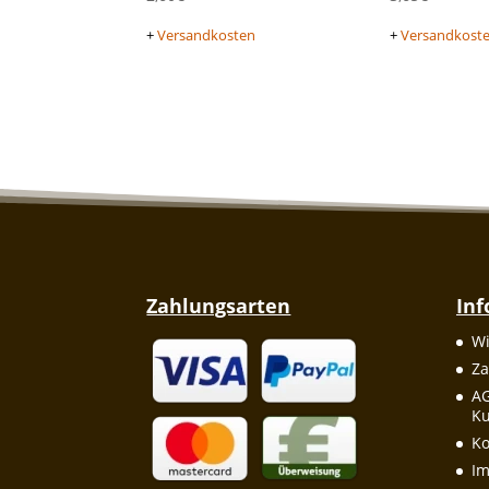
+
Versandkosten
+
Versandkost
Zahlungsarten
In
Wi
Za
A
Ku
Ko
I