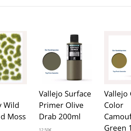
Vallejo Surface
Vallej
y Wild
Primer Olive
Color
ld Moss
Drab 200ml
Camouf
Green 
12,50
€