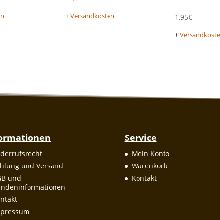
en
+
Versandkosten
1,95
€
+
Versandkost
formationen
Service
derrufsrecht
Mein Konto
hlung und Versand
Warenkorb
GB und
Kontakt
ndeninformationen
ntakt
mpressum