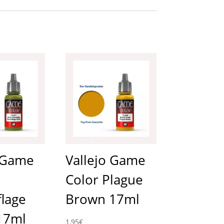
o Game
Vallejo Game
Color Plague
lage
Brown 17ml
17ml
1,95
€