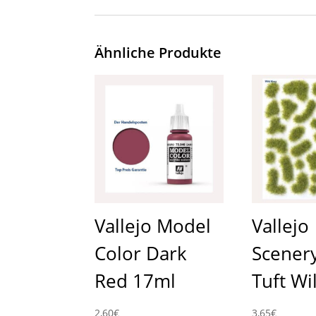
Ähnliche Produkte
Vallejo Model
Vallejo
Color Dark
Scener
Red 17ml
Tuft Wi
2,60
€
3,65
€