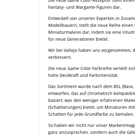
Die neue Game Color-Rezeptur stellt eine
Fantasy- und Wargame-Figuren dar.
Entwickelt von unseren Experten in Zusam
Modellbauern, stellt die neue Reihe einen 
Miniaturmalerei dar, indem sie eine intui
für neue Generationen bietet.
Wir bei Vallejo haben uns vorgenommen, di
verbessern.
Die neue Game Color Farbreihe verteilt si
hohe Deckkraft und Farbintensität.
Das Sortiment wurde nach dem BSL (Base,
entworfen, das auf chromatisch kompatib
basiert, was den weniger erfahrenen Male
(Schattierungen) bietet, um Miniaturen m
Schatten für jede Grundfarbe zu bemalen.
So haben wir nicht nur unser Markenimag
ganz anzusprechen, sondern auch die Geleg