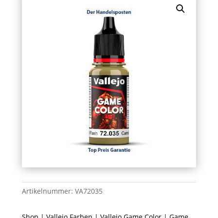
Artikelnummer:
VA72035
Shop
|
Vallejo Farben
|
Vallejo Game Color
| Game