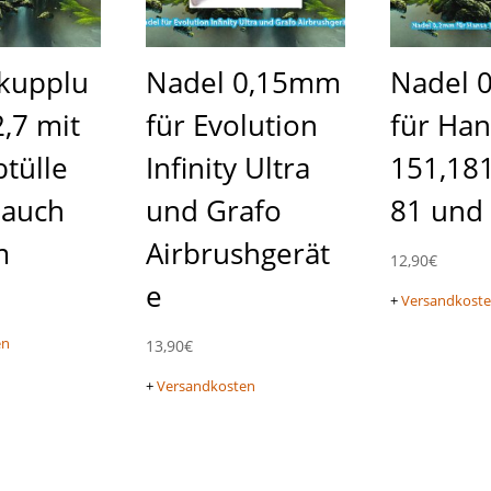
lkupplu
Nadel 0,15mm
Nadel 
,7 mit
für Evolution
für Han
tülle
Infinity Ultra
151,181
lauch
und Grafo
81 und
m
Airbrushgerät
12,90
€
e
+
Versandkost
en
13,90
€
+
Versandkosten