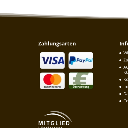
Zahlungsarten
In
Wi
Za
A
Ku
Ko
I
Da
Co