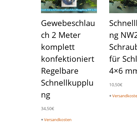
Gewebeschlau
Schnel
ch 2 Meter
ng NW2
komplett
Schraub
konfektioniert
für Sch
Regelbare
4×6 m
Schnellkupplu
10,50
€
ng
+
Versandkost
34,50
€
+
Versandkosten