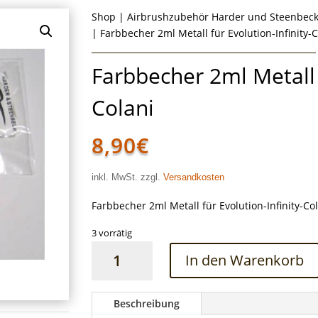
Shop
|
Airbrushzubehör Harder und Steenbec
| Farbbecher 2ml Metall für Evolution-Infinity-
Farbbecher 2ml Metall f
Colani
8,90
€
inkl. MwSt. zzgl.
Versandkosten
Farbbecher 2ml Metall für Evolution-Infinity-Co
3 vorrätig
Farbbecher
In den Warenkorb
2ml
Metall
für
Beschreibung
Evolution-