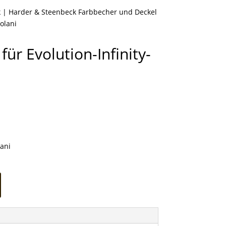
k
|
Harder & Steenbeck Farbbecher und Deckel
Colani
ür Evolution-Infinity-
lani