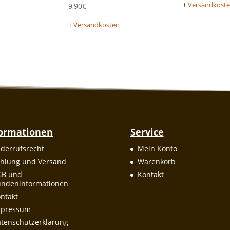
+
Versandkost
9,90
€
+
Versandkosten
formationen
Service
derrufsrecht
Mein Konto
hlung und Versand
Warenkorb
GB und
Kontakt
ndeninformationen
ntakt
mpressum
tenschutzerklärung