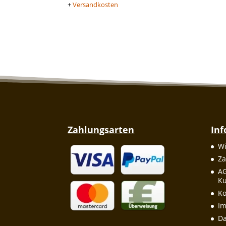
+
Versandkosten
Zahlungsarten
In
Wi
Za
A
Ku
Ko
I
Da