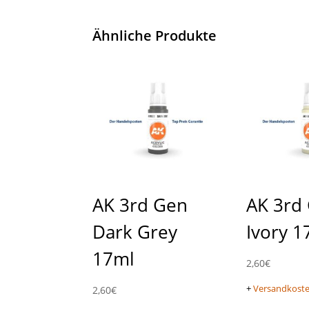
Ähnliche Produkte
AK 3rd Gen
AK 3rd
Dark Grey
Ivory 1
17ml
2,60
€
+
Versandkost
2,60
€