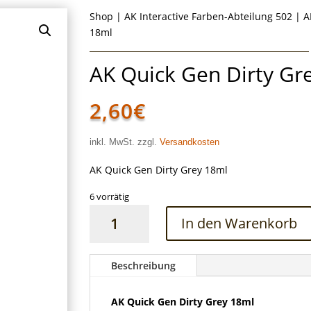
Shop
|
AK Interactive Farben-Abteilung 502
|
A
18ml
AK Quick Gen Dirty Gr
2,60
€
inkl. MwSt. zzgl.
Versandkosten
AK Quick Gen Dirty Grey 18ml
6 vorrätig
AK
In den Warenkorb
Quick
Gen
Dirty
Beschreibung
Grey
18ml
AK Quick Gen Dirty Grey 18ml
Menge