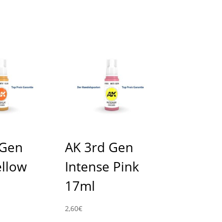
 Gen
AK 3rd Gen
ellow
Intense Pink
17ml
2,60
€