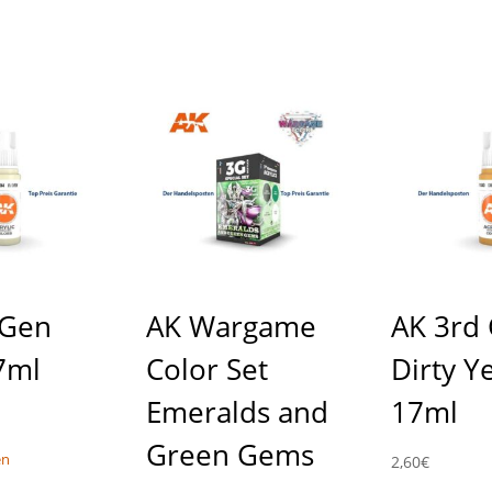
 Gen
AK Wargame
AK 3rd
7ml
Color Set
Dirty Y
Emeralds and
17ml
Green Gems
en
2,60
€