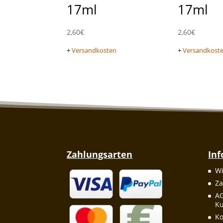
17ml
17ml
2,60
€
2,60
€
+
Versandkosten
+
Versandkost
Zahlungsarten
In
Wi
Za
A
Ku
Ko