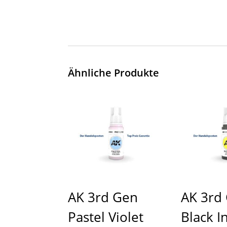
Ähnliche Produkte
AK 3rd Gen
AK 3rd
Pastel Violet
Black I