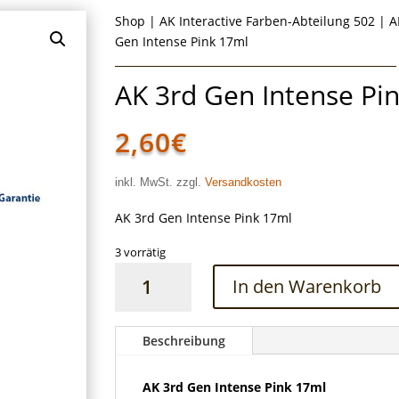
Shop
|
AK Interactive Farben-Abteilung 502
|
A
Gen Intense Pink 17ml
AK 3rd Gen Intense Pi
2,60
€
inkl. MwSt. zzgl.
Versandkosten
AK 3rd Gen Intense Pink 17ml
3 vorrätig
AK
In den Warenkorb
3rd
Gen
Intense
Beschreibung
Pink
17ml
AK 3rd Gen Intense Pink 17ml
Menge