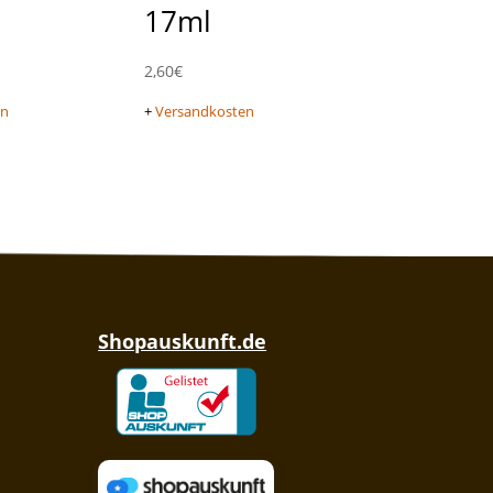
17ml
2,60
€
en
+
Versandkosten
Shopauskunft.de