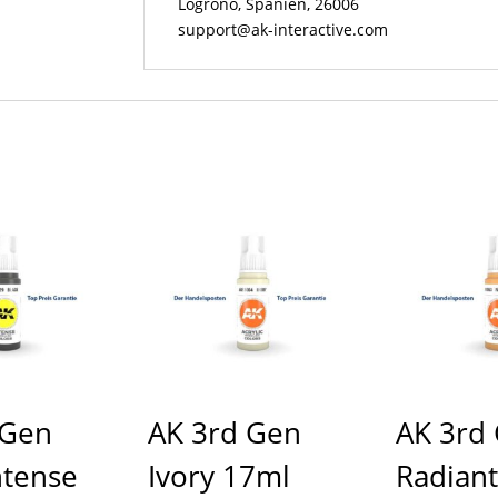
Logroño, Spanien, 26006
support@ak-interactive.com
 Gen
AK 3rd Gen
AK 3rd
ntense
Ivory 17ml
Radiant