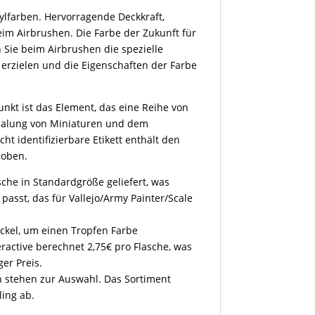
rylfarben. Hervorragende Deckkraft,
im Airbrushen. Die Farbe der Zukunft für
 Sie beim Airbrushen die spezielle
erzielen und die Eigenschaften der Farbe
nkt ist das Element, das eine Reihe von
emalung von Miniaturen und dem
ht identifizierbare Etikett enthält den
 oben.
sche in Standardgröße geliefert, was
l passt, das für Vallejo/Army Painter/Scale
eckel, um einen Tropfen Farbe
eractive berechnet 2,75€ pro Flasche, was
ger Preis.
en stehen zur Auswahl. Das Sortiment
ling ab.