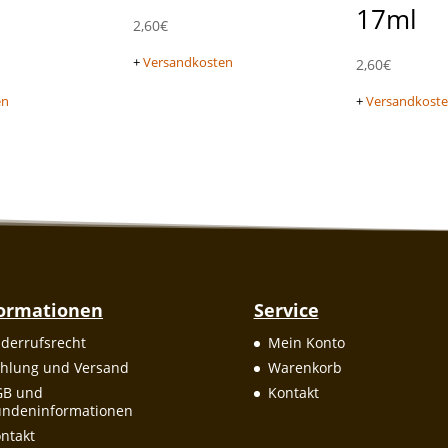
17ml
2,60
€
+
Versandkosten
2,60
€
en
+
Versandkost
formationen
Service
derrufsrecht
Mein Konto
hlung und Versand
Warenkorb
GB und
Kontakt
ndeninformationen
ntakt