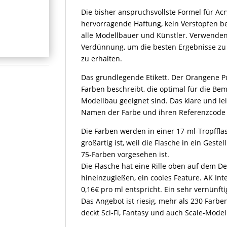
Die bisher anspruchsvollste Formel für Ac
hervorragende Haftung, kein Verstopfen be
alle Modellbauer und Künstler. Verwenden
Verdünnung, um die besten Ergebnisse zu 
zu erhalten.
Das grundlegende Etikett. Der Orangene Pu
Farben beschreibt, die optimal für die B
Modellbau geeignet sind. Das klare und leic
Namen der Farbe und ihren Referenzcode
Die Farben werden in einer 17-ml-Tropffla
großartig ist, weil die Flasche in ein Gestel
75-Farben vorgesehen ist.
Die Flasche hat eine Rille oben auf dem D
hineinzugießen, ein cooles Feature. AK Int
0,16€ pro ml entspricht. Ein sehr vernünfti
Das Angebot ist riesig, mehr als 230 Farb
deckt Sci-Fi, Fantasy und auch Scale-Model