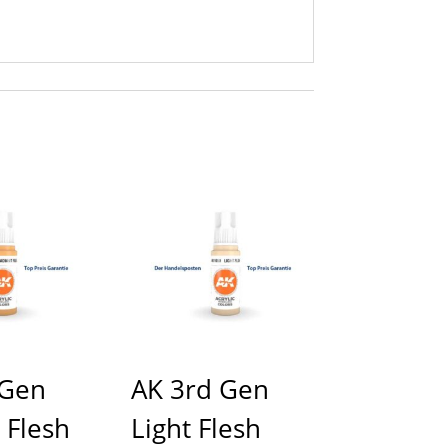
 Gen
AK 3rd Gen
 Flesh
Light Flesh