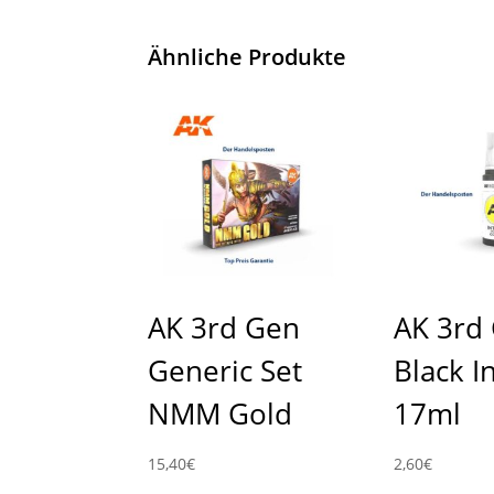
Ähnliche Produkte
AK 3rd Gen
AK 3rd
Generic Set
Black I
NMM Gold
17ml
15,40
€
2,60
€