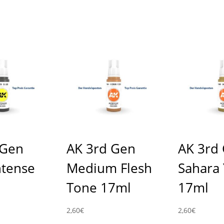
 Gen
AK 3rd Gen
AK 3rd
ntense
Medium Flesh
Sahara 
Tone 17ml
17ml
2,60
€
2,60
€