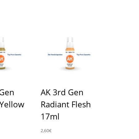
 Gen
AK 3rd Gen
Yellow
Radiant Flesh
17ml
2,60
€