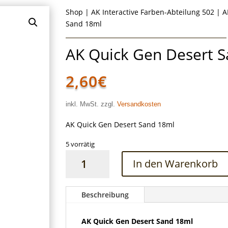
Shop
|
AK Interactive Farben-Abteilung 502
|
A
Sand 18ml
AK Quick Gen Desert 
2,60
€
inkl. MwSt. zzgl.
Versandkosten
AK Quick Gen Desert Sand 18ml
5 vorrätig
AK
In den Warenkorb
Quick
Gen
Desert
Beschreibung
Sand
18ml
AK Quick Gen Desert Sand 18ml
Menge