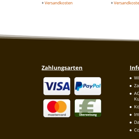
+
Versandkosten
+
Versandkost
Zahlungsarten
In
Wi
Za
A
Ku
Ko
I
Da
Co