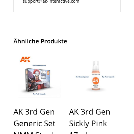
support@ak-interactive.com
Ähnliche Produkte
AK 3rd Gen
AK 3rd Gen
Generic Set
Sickly Pink