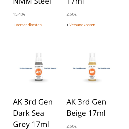
NMM Steel
17ml
15,40
€
2,60
€
+
Versandkosten
+
Versandkosten
AK 3rd Gen
AK 3rd Gen
Dark Sea
Beige 17ml
Grey 17ml
2,60
€