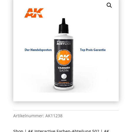
Artikelnummer:
AK11238
Shop
|
AK Interactive Farben-Abteilung 502
|
AK