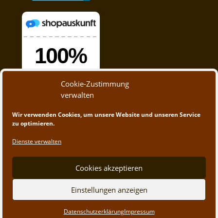
Cookie-Zustimmung
verwalten
Wir verwenden Cookies, um unsere Website und unseren Service
zu optimieren.
Dienste verwalten
Cookies akzeptieren
© 2020 - 2023 A&M Trading | Webdesign by
App-
Einstellungen anzeigen
Create.at
Datenschutzerklärung
Impressum
Vertrag widerrufen