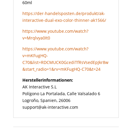
60ml
https://der-handelsposten.de/produkt/ak-
interactive-dual-exo-color-thinner-ak1566/
https://www.youtube.com/watch?
v=Mrqlvya0It0
https://www.youtube.com/watch?
v=mKFugHQ-
C70&list=RDCMUCK0GcediTfRsVsedEpJkr8w
&start_radio=1&rv=mKFugHQ-C70&t=24
Herstellerinformationen:
AK Interactive S.L
Polígono La Portalada, Calle Valsalado 6
Logroño, Spanien, 26006
support@ak-interactive.com