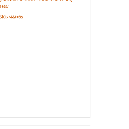
sets/
DSlOxM&t=8s