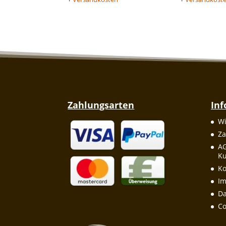
Zahlungsarten
In
Wi
Za
A
Ku
Ko
I
Da
Co