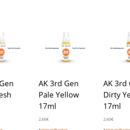
 Gen
AK 3rd Gen
AK 3rd
lesh
Pale Yellow
Dirty Y
17ml
17ml
2,60
€
2,60
€
en
+
Versandkosten
+
Versandkost