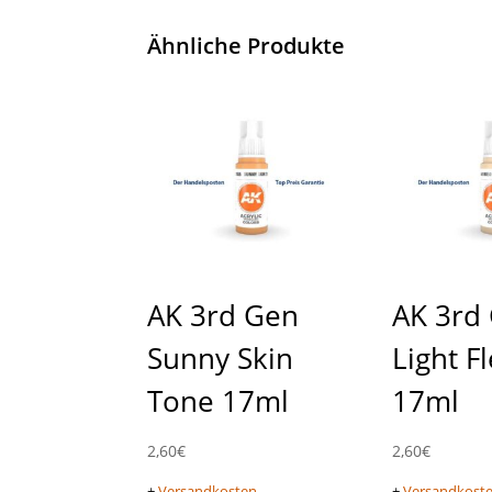
Ähnliche Produkte
AK 3rd Gen
AK 3rd
Sunny Skin
Light F
Tone 17ml
17ml
2,60
€
2,60
€
+
Versandkosten
+
Versandkost