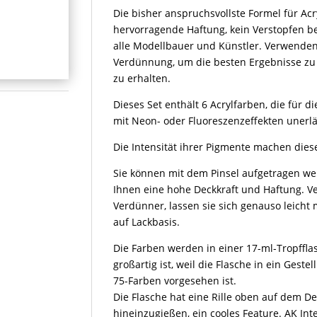
Die bisher anspruchsvollste Formel für Ac
Colors
hervorragende Haftung, kein Verstopfen be
Menge
alle Modellbauer und Künstler. Verwenden
Verdünnung, um die besten Ergebnisse zu 
zu erhalten.
Dieses Set enthält 6 Acrylfarben, die für
mit Neon- oder Fluoreszenzeffekten unerlä
Die Intensität ihrer Pigmente machen die
Sie können mit dem Pinsel aufgetragen we
Ihnen eine hohe Deckkraft und Haftung. V
Verdünner, lassen sie sich genauso leicht
auf Lackbasis.
Die Farben werden in einer 17-ml-Tropffla
großartig ist, weil die Flasche in ein Gestel
75-Farben vorgesehen ist.
Die Flasche hat eine Rille oben auf dem D
hineinzugießen, ein cooles Feature. AK Int