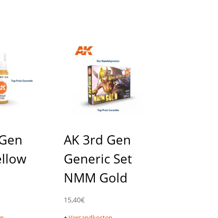
 Gen
AK 3rd Gen
ellow
Generic Set
NMM Gold
15,40
€
en
+
Versandkosten