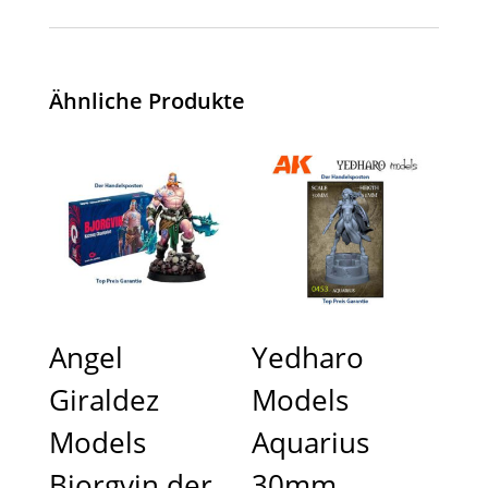
Ähnliche Produkte
Angel
Yedharo
Giraldez
Models
Models
Aquarius
Bjorgvin der
30mm