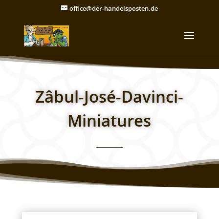
office@der-handelsposten.de
Zâbul-José-Davinci-
Miniatures