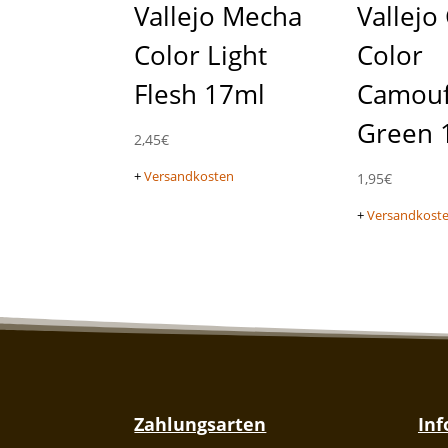
Vallejo Mecha
Vallej
Color Light
Color
Flesh 17ml
Camouf
Green 
2,45
€
+
Versandkosten
1,95
€
+
Versandkost
Zahlungsarten
In