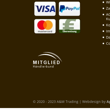
Wi
Za
A
Ku
Ko
I
Da
Co
© 2020 - 2023 A&M Trading | Webdesign by
A