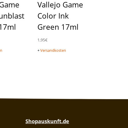
o Game
Vallejo Game
unblast
Color Ink
 17ml
Green 17ml
1,95
€
en
+
Versandkosten
Shopauskunft.de