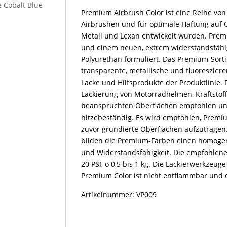
60ml
 Cobalt Blue
Premium Airbrush Color ist eine Reihe von 
Menge
Airbrushen und für optimale Haftung auf O
Metall und Lexan entwickelt wurden. Pr
und einem neuen, extrem widerstandsfähi
Polyurethan formuliert. Das Premium-Sort
transparente, metallische und fluoreszier
Lacke und Hilfsprodukte der Produktlinie.
Lackierung von Motorradhelmen, Kraftstoff
beanspruchten Oberflächen empfohlen und 
hitzebeständig. Es wird empfohlen, Premi
zuvor grundierte Oberflächen aufzutrage
bilden die Premium-Farben einen homogen
und Widerstandsfähigkeit. Die empfohlene
20 PSI, o 0,5 bis 1 kg. Die Lackierwerkzeu
Premium Color ist nicht entflammbar und e
Artikelnummer: VP009