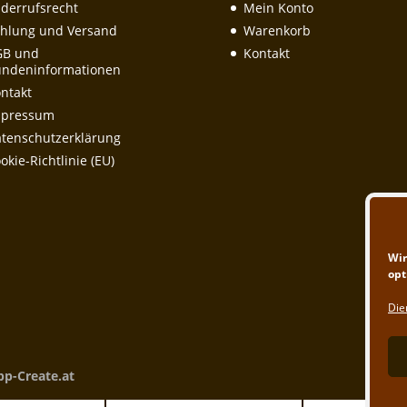
derrufsrecht
Mein Konto
hlung und Versand
Warenkorb
GB und
Kontakt
ndeninformationen
ntakt
mpressum
tenschutzerklärung
okie-Richtlinie (EU)
Wir
opt
Die
pp-Create.at