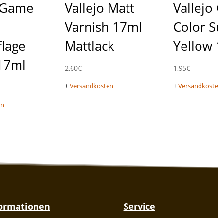
o Game
Vallejo Matt
Vallej
Varnish 17ml
Color S
lage
Mattlack
Yellow
17ml
2,60
€
1,95
€
+
Versandkosten
+
Versandkost
en
formationen
Service