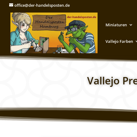
office@der-handelsposten.de
Miniaturen
Vallejo Farben
Vallejo P