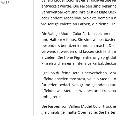
Vallejo Model Color ist eine hochwertige F
l VA164
entwickelt wurde. Die Farben sind bekannt 
Verarbeitbarkeit und ihre erstklassige Dec
oder andere Modellbauprojekte bemalen mö
vielseitige Palette an Farben, die deine K
Die Vallejo Model Color Farben zeichnen s
und Haltbarkeit aus. Sie sind wasserbasiert
besonders benutzerfreundlich macht. Die 
verwendet werden und lassen sich leicht
erzielen. Die hohe Pigmentierung sorgt da
Pinselstrichen eine intensive Farbabdeckun
Egal, ob du feine Details hervorheben, Sch
Effekte erzielen möchtest, Vallejo Model Co
für jeden Bedarf. Von grundlegenden Grun
Effekten wie Metallic, Washes und Transp
unbegrenzt.
Die Farben von Vallejo Model Color trockn
gleichmäßige, matte Oberfläche. Sie hafte