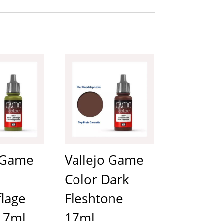
o Game
Vallejo Game
Color Dark
lage
Fleshtone
17ml
17ml