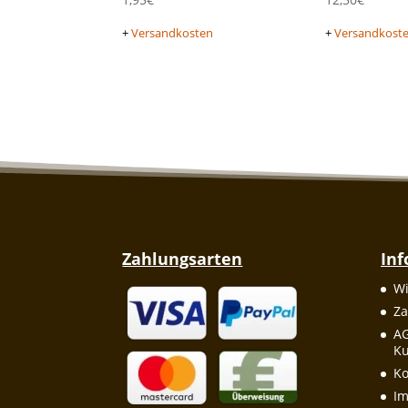
+
Versandkosten
+
Versandkost
Zahlungsarten
In
Wi
Za
A
Ku
Ko
I