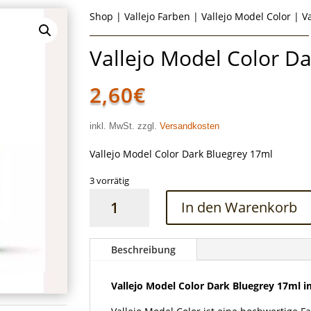
Shop
|
Vallejo Farben
|
Vallejo Model Color
| Va
Vallejo Model Color D
2,60
€
inkl. MwSt. zzgl.
Versandkosten
Vallejo Model Color Dark Bluegrey 17ml
3 vorrätig
Vallejo
In den Warenkorb
Model
Color
Dark
Beschreibung
Bluegrey
17ml
Vallejo Model Color Dark Bluegrey 17ml i
Menge