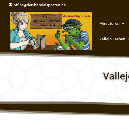
office@der-handelsposten.de
Miniaturen
Vallejo Farben
Valle