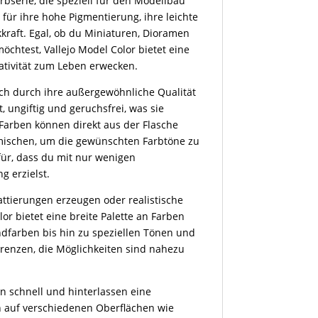
arbserie, die speziell für den Modellbau
für ihre hohe Pigmentierung, ihre leichte
kkraft. Egal, ob du Miniaturen, Dioramen
chtest, Vallejo Model Color bietet eine
reativität zum Leben erwecken.
ich durch ihre außergewöhnliche Qualität
, ungiftig und geruchsfrei, was sie
Farben können direkt aus der Flasche
 mischen, um die gewünschten Farbtöne zu
für, dass du mit nur wenigen
g erzielst.
attierungen erzeugen oder realistische
lor bietet eine breite Palette an Farben
dfarben bis hin zu speziellen Tönen und
arenzen, die Möglichkeiten sind nahezu
en schnell und hinterlassen eine
n auf verschiedenen Oberflächen wie