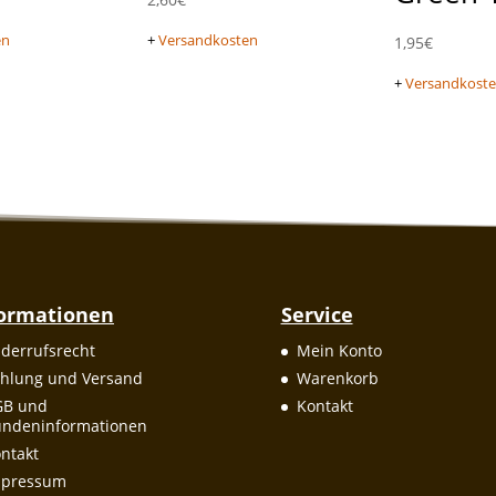
en
+
Versandkosten
1,95
€
+
Versandkost
formationen
Service
derrufsrecht
Mein Konto
hlung und Versand
Warenkorb
GB und
Kontakt
ndeninformationen
ntakt
mpressum