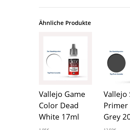
Ähnliche Produkte
Vallejo Game
Vallejo
Color Dead
Primer
White 17ml
Grey 2
1,95
€
12,50
€