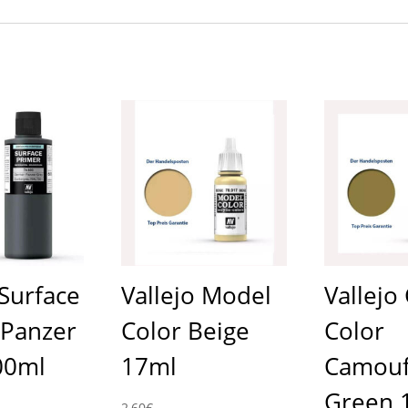
 Surface
Vallejo Model
Vallej
 Panzer
Color Beige
Color
00ml
17ml
Camouf
Green 
2,60
€