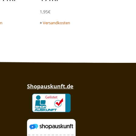
1,95
€
en
+
Versandkosten
Shopauskunft.de