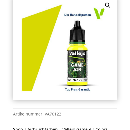
Artikelnummer:
VA76122
Shop
|
Airbrushfarben
|
Vallejo Game Air Colors
|