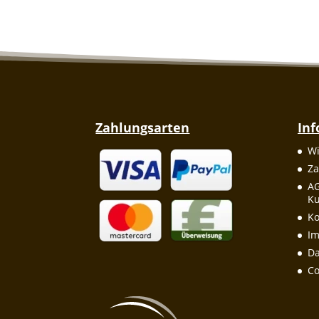
Zahlungsarten
In
Wi
Za
A
Ku
Ko
I
Da
Co