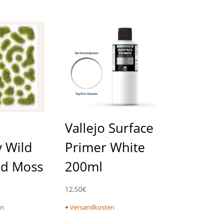
Vallejo Surface
 Wild
Primer White
ld Moss
200ml
12,50
€
en
+
Versandkosten