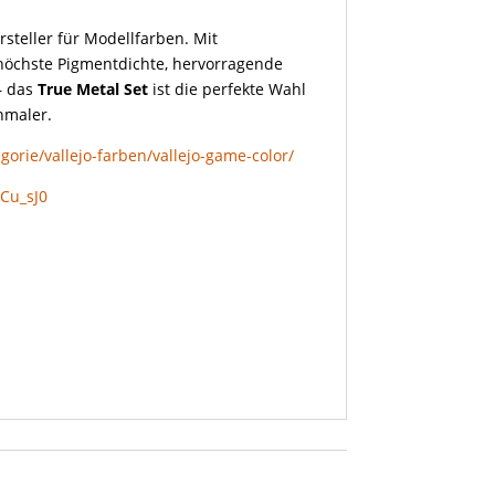
rsteller für Modellfarben. Mit
 höchste Pigmentdichte, hervorragende
 – das
True Metal Set
ist die perfekte Wahl
nmaler.
orie/vallejo-farben/vallejo-game-color/
Cu_sJ0