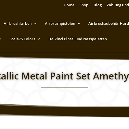
Home
Shop
Blog
Zahlung und
Airbrushfarben
Airbrushpistolen
Airbrushzubehör Hard
Scale75 Colors
Da Vinci Pinsel und Nasspaletten
allic Metal Paint Set Amethy