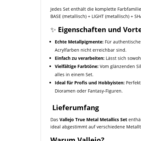
Jedes Set enthält die komplette Farbfamili
BASE (metallisch) + LIGHT (metallisch) + S
✨
Eigenschaften und Vorte
Echte Metallpigmente:
Für authentische
Acrylfarben nicht erreichbar sind.
Einfach zu verarbeiten:
Lässt sich sowoh
Vielfältige Farbtöne:
Vom glänzenden Sil
alles in einem Set.
Ideal für Profis und Hobbyisten:
Perfekt
Dioramen oder Fantasy-Figuren.
️
Lieferumfang
Das
Vallejo True Metal Metallics Set
enthäl
ideal abgestimmt auf verschiedene Metalltyp
Warum Vallejo?