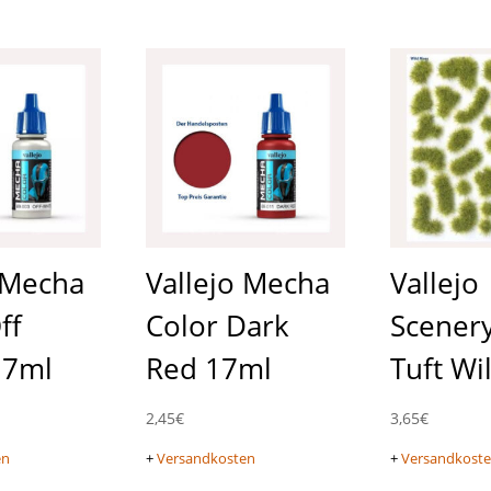
 Mecha
Vallejo Mecha
Vallejo
ff
Color Dark
Scenery
17ml
Red 17ml
Tuft Wi
2,45
€
3,65
€
en
+
Versandkosten
+
Versandkost