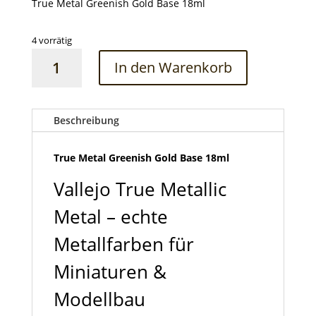
True Metal Greenish Gold Base 18ml
4 vorrätig
True
In den Warenkorb
Metal
Greenish
Gold
Base
Beschreibung
18ml
Menge
True Metal Greenish Gold Base 18ml
Vallejo True Metallic
Metal – echte
Metallfarben für
Miniaturen &
Modellbau