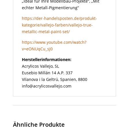
„Ideal für Ihre Modellbau-Projekte“, „Mit
echter Metall-Pigmentierung“
https://der-handelsposten.de/produkt-
kategorie/vallejo-farben/vallejo-true-
metallic-metal-paint-set/
https://www.youtube.com/watch?
v=eONUqCu_sJ0
Herstellerinformationen:
Acrylicos Vallejo, SL
Eusebio Millán 14 A.P. 337
Vilanova i la Geltrú, Spanien, 8800
info@acrylicosvallejo.com
Ähnliche Produkte