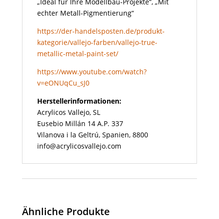
„Ideal für Ihre Modellbau-Projekte“, „Mit
echter Metall-Pigmentierung“
https://der-handelsposten.de/produkt-
kategorie/vallejo-farben/vallejo-true-
metallic-metal-paint-set/
https://www.youtube.com/watch?
v=eONUqCu_sJ0
Herstellerinformationen:
Acrylicos Vallejo, SL
Eusebio Millán 14 A.P. 337
Vilanova i la Geltrú, Spanien, 8800
info@acrylicosvallejo.com
Ähnliche Produkte