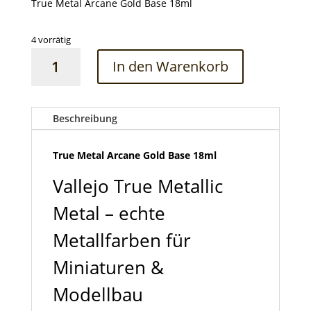
True Metal Arcane Gold Base 18ml
4 vorrätig
True
In den Warenkorb
Metal
Arcane
Gold
Base
Beschreibung
18ml
Menge
True Metal Arcane Gold Base 18ml
Vallejo True Metallic
Metal – echte
Metallfarben für
Miniaturen &
Modellbau