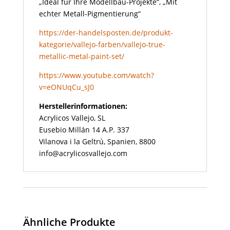
„Ideal für Ihre Modellbau-Projekte“, „Mit
echter Metall-Pigmentierung“
https://der-handelsposten.de/produkt-
kategorie/vallejo-farben/vallejo-true-
metallic-metal-paint-set/
https://www.youtube.com/watch?
v=eONUqCu_sJ0
Herstellerinformationen:
Acrylicos Vallejo, SL
Eusebio Millán 14 A.P. 337
Vilanova i la Geltrú, Spanien, 8800
info@acrylicosvallejo.com
Ähnliche Produkte