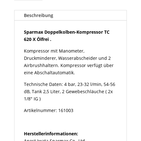
Kompressor
TC
620
Beschreibung
X
Ölfrei
Sparmax Doppelkolben-Kompressor TC
Menge
620 X Ölfrei .
Kompressor mit Manometer,
Druckminderer, Wasserabscheider und 2
Airbrushhaltern. Kompressor verfügt über
eine Abschaltautomatik.
Technische Daten: 4 bar, 23-32 l/min, 54-56
dB, Tank 2,5 Liter, 2 Gewebeschläuche ( 2x
1/8" IG )
Artikelnummer: 161003
Herstellerinformationen:
Anest Iwata Sparmax Co., Ltd.