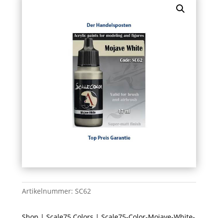
Artikelnummer:
SC62
Shop
|
Scale75 Colors
| Scale75-Color-Mojave-White-